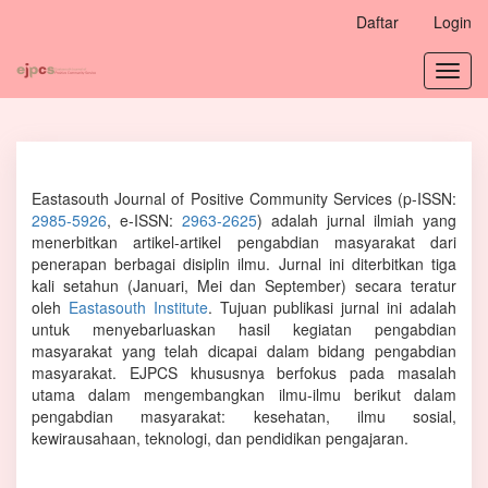
Navigasi
Daftar
Login
Utama
Isi
Toggl
Utama
navig
Bilah
Samping
Eastasouth Journal of Positive Community Services (p-ISSN:
2985-5926
, e-ISSN:
2963-2625
) adalah jurnal ilmiah yang
menerbitkan artikel-artikel pengabdian masyarakat dari
penerapan berbagai disiplin ilmu. Jurnal ini diterbitkan tiga
kali setahun (Januari, Mei dan September) secara teratur
oleh
Eastasouth Institute
. Tujuan publikasi jurnal ini adalah
untuk menyebarluaskan hasil kegiatan pengabdian
masyarakat yang telah dicapai dalam bidang pengabdian
masyarakat. EJPCS khususnya berfokus pada masalah
utama dalam mengembangkan ilmu-ilmu berikut dalam
pengabdian masyarakat: kesehatan, ilmu sosial,
kewirausahaan, teknologi, dan pendidikan pengajaran.