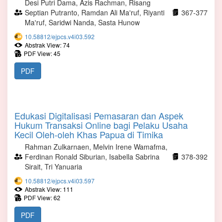
Desi Putri Dama, Azis Rachman, Risang
Septian Putranto, Ramdan Ali Ma'ruf, Riyanti
367-377
Ma'ruf, Saridwi Nanda, Sasta Hunow
10.58812/ejpcs.v4i03.592
Abstrak View: 74
PDF View: 45
PDF
Edukasi Digitalisasi Pemasaran dan Aspek
Hukum Transaksi Online bagi Pelaku Usaha
Kecil Oleh-oleh Khas Papua di Timika
Rahman Zulkarnaen, Melvin Irene Wamafma,
Ferdinan Ronald Siburian, Isabella Sabrina
378-392
Sirait, Tri Yanuaria
10.58812/ejpcs.v4i03.597
Abstrak View: 111
PDF View: 62
PDF