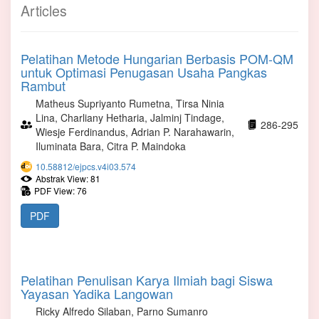
Articles
Pelatihan Metode Hungarian Berbasis POM-QM
untuk Optimasi Penugasan Usaha Pangkas
Rambut
Matheus Supriyanto Rumetna, Tirsa Ninia
Lina, Charliany Hetharia, Jalminj Tindage,
286-295
Wiesje Ferdinandus, Adrian P. Narahawarin,
Iluminata Bara, Citra P. Maindoka
10.58812/ejpcs.v4i03.574
Abstrak View: 81
PDF View: 76
PDF
Pelatihan Penulisan Karya Ilmiah bagi Siswa
Yayasan Yadika Langowan
Ricky Alfredo Silaban, Parno Sumanro