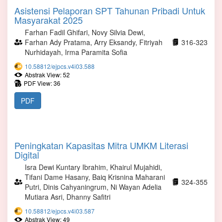
Asistensi Pelaporan SPT Tahunan Pribadi Untuk
Masyarakat 2025
Farhan Fadil Ghifari, Novy Silvia Dewi,
Farhan Ady Pratama, Arry Eksandy, Fitriyah
316-323
Nurhidayah, Irma Paramita Sofia
10.58812/ejpcs.v4i03.588
Abstrak View: 52
PDF View: 36
PDF
Peningkatan Kapasitas Mitra UMKM Literasi
Digital
Isra Dewi Kuntary Ibrahim, Khairul Mujahidi,
Tifani Dame Hasany, Baiq Krisnina Maharani
324-355
Putri, Dinis Cahyaningrum, ⁠Ni Wayan Adelia
Mutiara Asri, Dhanny Safitri
10.58812/ejpcs.v4i03.587
Abstrak View: 49