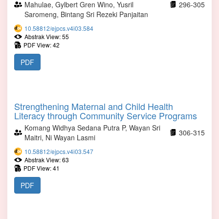
Mahulae, Gylbert Gren Wino, Yusril
296-305
Saromeng, Bintang Sri Rezeki Panjaitan
10.58812/ejpcs.v4i03.584
Abstrak View: 55
PDF View: 42
PDF
Strengthening Maternal and Child Health
Literacy through Community Service Programs
Komang Widhya Sedana Putra P, Wayan Sri
306-315
Maitri, Ni Wayan Lasmi
10.58812/ejpcs.v4i03.547
Abstrak View: 63
PDF View: 41
PDF