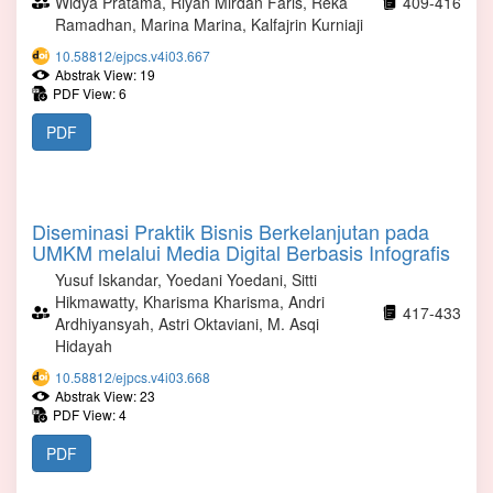
Widya Pratama, Riyan Mirdan Faris, Reka
409-416
Ramadhan, Marina Marina, Kalfajrin Kurniaji
10.58812/ejpcs.v4i03.667
Abstrak View: 19
PDF View: 6
PDF
Diseminasi Praktik Bisnis Berkelanjutan pada
UMKM melalui Media Digital Berbasis Infografis
Yusuf Iskandar, Yoedani Yoedani, Sitti
Hikmawatty, Kharisma Kharisma, Andri
417-433
Ardhiyansyah, Astri Oktaviani, M. Asqi
Hidayah
10.58812/ejpcs.v4i03.668
Abstrak View: 23
PDF View: 4
PDF