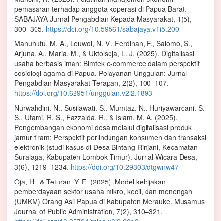
pemasaran terhadap anggota koperasi di Papua Barat.
SABAJAYA Jurnal Pengabdian Kepada Masyarakat, 1(5),
300–305.
https://doi.org/10.59561/sabajaya.v1i5.200
Manuhutu, M. A., Leuwol, N. V., Ferdinan, F., Salomo, S.,
Arjuna, A., Maria, M., & Uktolseja, L. J. (2025). Digitalisasi
usaha berbasis iman: Bimtek e-commerce dalam perspektif
sosiologi agama di Papua. Pelayanan Unggulan: Jurnal
Pengabdian Masyarakat Terapan, 2(2), 100–107.
https://doi.org/10.62951/unggulan.v2i2.1893
Nurwahdini, N., Susilawati, S., Mumtaz, N., Huriyawardani, S.
S., Utami, R. S., Fazzalda, R., & Islam, M. A. (2025).
Pengembangan ekonomi desa melalui digitalisasi produk
jamur tiram: Perspektif perlindungan konsumen dan transaksi
elektronik (studi kasus di Desa Bintang Rinjani, Kecamatan
Suralaga, Kabupaten Lombok Timur). Jurnal Wicara Desa,
3(6), 1219–1234.
https://doi.org/10.29303/dtgwnw47
Oja, H., & Teturan, Y. E. (2025). Model kebijakan
pemberdayaan sektor usaha mikro, kecil, dan menengah
(UMKM) Orang Asli Papua di Kabupaten Merauke. Musamus
Journal of Public Administration, 7(2), 310–321.