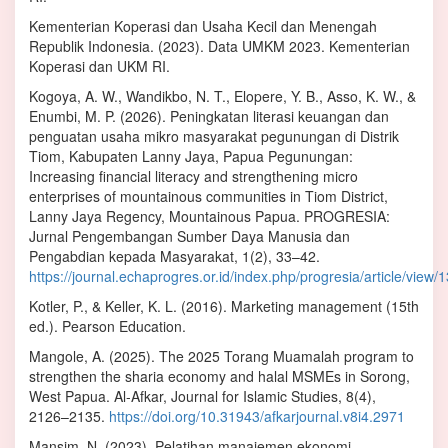
Kementerian Koperasi dan Usaha Kecil dan Menengah
Republik Indonesia. (2023). Data UMKM 2023. Kementerian
Koperasi dan UKM RI.
Kogoya, A. W., Wandikbo, N. T., Elopere, Y. B., Asso, K. W., &
Enumbi, M. P. (2026). Peningkatan literasi keuangan dan
penguatan usaha mikro masyarakat pegunungan di Distrik
Tiom, Kabupaten Lanny Jaya, Papua Pegunungan:
Increasing financial literacy and strengthening micro
enterprises of mountainous communities in Tiom District,
Lanny Jaya Regency, Mountainous Papua. PROGRESIA:
Jurnal Pengembangan Sumber Daya Manusia dan
Pengabdian kepada Masyarakat, 1(2), 33–42.
https://journal.echaprogres.or.id/index.php/progresia/article/view/
Kotler, P., & Keller, K. L. (2016). Marketing management (15th
ed.). Pearson Education.
Mangole, A. (2025). The 2025 Torang Muamalah program to
strengthen the sharia economy and halal MSMEs in Sorong,
West Papua. Al-Afkar, Journal for Islamic Studies, 8(4),
2126–2135.
https://doi.org/10.31943/afkarjournal.v8i4.2971
Mansim, N. (2023). Pelatihan manajemen ekonomi