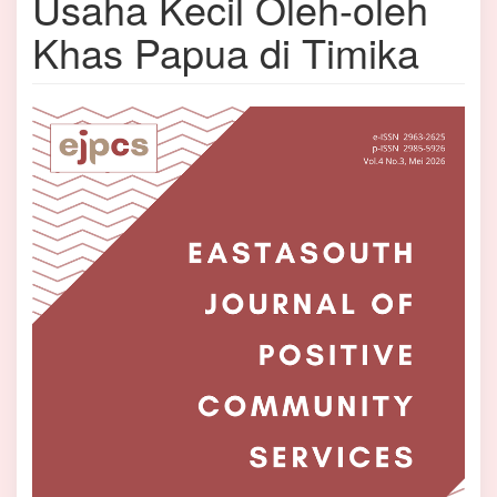
Usaha Kecil Oleh-oleh
Khas Papua di Timika
Bilah
Samping
Artikel