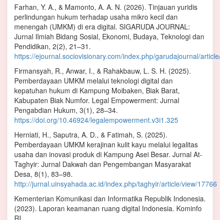
Farhan, Y. A., & Mamonto, A. A. N. (2026). Tinjauan yuridis
perlindungan hukum terhadap usaha mikro kecil dan
menengah (UMKM) di era digital. SIGARUDA JOURNAL:
Jurnal Ilmiah Bidang Sosial, Ekonomi, Budaya, Teknologi dan
Pendidikan, 2(2), 21–31.
https://ejournal.sociovisionary.com/index.php/garudajournal/articl
Firmansyah, R., Anwar, I., & Rahakbauw, L. S. H. (2025).
Pemberdayaan UMKM melalui teknologi digital dan
kepatuhan hukum di Kampung Moibaken, Biak Barat,
Kabupaten Biak Numfor. Legal Empowerment: Jurnal
Pengabdian Hukum, 3(1), 28–34.
https://doi.org/10.46924/legalempowerment.v3i1.325
Herniati, H., Saputra, A. D., & Fatimah, S. (2025).
Pemberdayaan UMKM kerajinan kulit kayu melalui legalitas
usaha dan inovasi produk di Kampung Asei Besar. Jurnal At-
Taghyir: Jurnal Dakwah dan Pengembangan Masyarakat
Desa, 8(1), 83–98.
http://jurnal.uinsyahada.ac.id/index.php/taghyir/article/view/17766
Kementerian Komunikasi dan Informatika Republik Indonesia.
(2023). Laporan keamanan ruang digital Indonesia. Kominfo
RI.