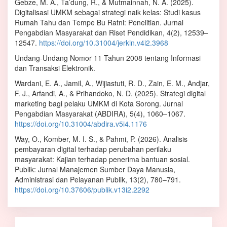
Gebze, M. A., Ta’dung, R., & Mutmainnah, N. A. (2025).
Digitalisasi UMKM sebagai strategi naik kelas: Studi kasus
Rumah Tahu dan Tempe Bu Ratni: Penelitian. Jurnal
Pengabdian Masyarakat dan Riset Pendidikan, 4(2), 12539–
12547.
https://doi.org/10.31004/jerkin.v4i2.3968
Undang-Undang Nomor 11 Tahun 2008 tentang Informasi
dan Transaksi Elektronik.
Wardani, E. A., Jamil, A., Wijiastuti, R. D., Zain, E. M., Andjar,
F. J., Arfandi, A., & Prihandoko, N. D. (2025). Strategi digital
marketing bagi pelaku UMKM di Kota Sorong. Jurnal
Pengabdian Masyarakat (ABDIRA), 5(4), 1060–1067.
https://doi.org/10.31004/abdira.v5i4.1176
Way, O., Komber, M. I. S., & Pahmi, P. (2026). Analisis
pembayaran digital terhadap perubahan perilaku
masyarakat: Kajian terhadap penerima bantuan sosial.
Publik: Jurnal Manajemen Sumber Daya Manusia,
Administrasi dan Pelayanan Publik, 13(2), 780–791.
https://doi.org/10.37606/publik.v13i2.2292