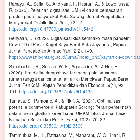
Rahayu, A., Sofia, S., Ahdiyanti, I., Hasrun, A., & Lewenussa,
R. (2025). Pelatihan digitalisasi UMKM dalam pemasaran
produk pada masyarakat Kota Sorong. Jurnal Pengabdian
Masyarakat Disiplin Ilmu, 3(1), 12–19.
https://doi.org/10.47709/jpmasdi.v3i1.5442
Renyaan, D. (2022). Digitalisasi kios sembako masa pandemi
Covid-19 di Pasar Kaget Koya Barat-Kota Jayapura, Papua.
Jurnal Pengabdian Ahmad Yani, 2(2), 1–9.
https://www.sttibontang.ac.id/jurnal/index_php/pay/article/downlo
Sahabuddin, R., Solissa, W. E., Agussalim, A., & Nur, H.
(2026). Era digital dampaknya terhadap pola konsumsi
rumah tangga dan cinta tanah air di Manokwari Papua Barat.
Jurnal PenKoMi: Kajian Pendidikan dan Ekonomi, 9(1), 92–
101.
https://doi.org/10.33627/pk.v9i1.4135
Tamaya, S., Purnomo, A., & Fikri, A. (2024). Optimalisasi
potensi e-commerce di Kabupaten Sorong: Peran pemerintah
dalam meningkatkan keterlibatan UMKM lokal. Jurnal Fase
Kemajuan Sosial dan Politik: Faksi, 10(2), 70–82.
https://doi.org/10.33506/jf.v10i2.3569
Tammubua, M. H., Pattiasina, V., Maharani, W. O., Iriani, R.,