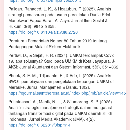
https://doi.org/10.35724/mjpa.v6i2.6013
Palloan, Rahaded, L. K., & Heatubun, F. (2025). Analisis
strategi pemasaran pada usaha percetakan Dunia Print
Manokwari Papua Barat. Al-Zayn: Jurnal Ilmu Sosial &
Hukum, 3(6), 9845–9858.
https://doi.org/10.61104/alz.v3i6.2726
Peraturan Pemerintah Nomor 80 Tahun 2019 tentang
Perdagangan Melalui Sistem Elektronik.
Pertiwi, D., & Sejati, F. R. (2024). UMKM terdampak Covid-
19, apa solusinya? Studi pada UMKM di Kota Jayapura. J-
AKSI: Jurnal Akuntansi dan Sistem Informasi, 5(3), 351–362.
Phoek, S. E. M., Trijunanto, E., & Arie, I. (2025). Analisis
SWOT pembiayaan dan pengelolaan keuangan UMKM di
Merauke. Jurnal Manajemen & Bisnis, 18(2).
https://ejournal.sainttheresa.ac.id/index.php/jmb/article/view/145
Prihatnasari, A., Manik, N. L., & Situmorang, S. P. (2026).
Analisis strategis manajemen strategik dalam mengatasi
tantangan transformasi digital pada UMKM daerah 3T di
Indonesia. Jurnal Media Akademik (JMA), 4(2).
https://doi.org/10.62281/f0fspm14