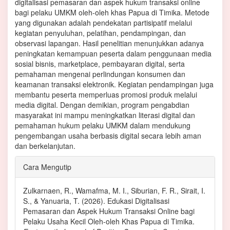
digitalisasi pemasaran dan aspek hukum transaksi online
bagi pelaku UMKM oleh-oleh khas Papua di Timika. Metode
yang digunakan adalah pendekatan partisipatif melalui
kegiatan penyuluhan, pelatihan, pendampingan, dan
observasi lapangan. Hasil penelitian menunjukkan adanya
peningkatan kemampuan peserta dalam penggunaan media
sosial bisnis, marketplace, pembayaran digital, serta
pemahaman mengenai perlindungan konsumen dan
keamanan transaksi elektronik. Kegiatan pendampingan juga
membantu peserta memperluas promosi produk melalui
media digital. Dengan demikian, program pengabdian
masyarakat ini mampu meningkatkan literasi digital dan
pemahaman hukum pelaku UMKM dalam mendukung
pengembangan usaha berbasis digital secara lebih aman
dan berkelanjutan.
Rincian
Cara Mengutip
Artikel
Zulkarnaen, R., Wamafma, M. I., Siburian, F. R., Sirait, I.
S., & Yanuaria, T. (2026). Edukasi Digitalisasi
Pemasaran dan Aspek Hukum Transaksi Online bagi
Pelaku Usaha Kecil Oleh-oleh Khas Papua di Timika.