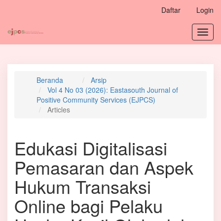
Navigasi
Daftar
Login
Utama
Isi
Toggl
Utama
navig
Bilah
Samping
Beranda
Arsip
Vol 4 No 03 (2026): Eastasouth Journal of
Positive Community Services (EJPCS)
Articles
Edukasi Digitalisasi
Pemasaran dan Aspek
Hukum Transaksi
Online bagi Pelaku