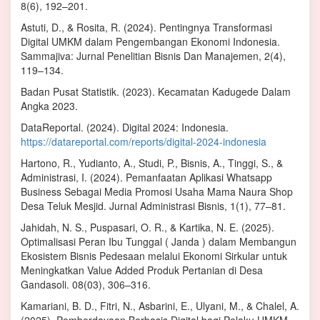
8(6), 192–201.
Astuti, D., & Rosita, R. (2024). Pentingnya Transformasi
Digital UMKM dalam Pengembangan Ekonomi Indonesia.
Sammajiva: Jurnal Penelitian Bisnis Dan Manajemen, 2(4),
119–134.
Badan Pusat Statistik. (2023). Kecamatan Kadugede Dalam
Angka 2023.
DataReportal. (2024). Digital 2024: Indonesia.
https://datareportal.com/reports/digital-2024-indonesia
Hartono, R., Yudianto, A., Studi, P., Bisnis, A., Tinggi, S., &
Administrasi, I. (2024). Pemanfaatan Aplikasi Whatsapp
Business Sebagai Media Promosi Usaha Mama Naura Shop
Desa Teluk Mesjid. Jurnal Administrasi Bisnis, 1(1), 77–81.
Jahidah, N. S., Puspasari, O. R., & Kartika, N. E. (2025).
Optimalisasi Peran Ibu Tunggal ( Janda ) dalam Membangun
Ekosistem Bisnis Pedesaan melalui Ekonomi Sirkular untuk
Meningkatkan Value Added Produk Pertanian di Desa
Gandasoli. 08(03), 306–316.
Kamariani, B. D., Fitri, N., Asbarini, E., Ulyani, M., & Chalel, A.