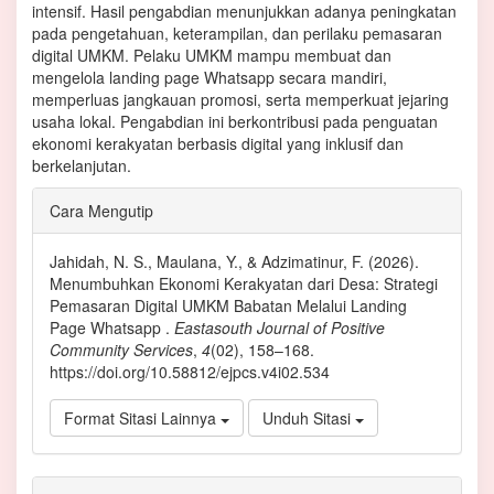
intensif. Hasil pengabdian menunjukkan adanya peningkatan
pada pengetahuan, keterampilan, dan perilaku pemasaran
digital UMKM. Pelaku UMKM mampu membuat dan
mengelola landing page Whatsapp secara mandiri,
memperluas jangkauan promosi, serta memperkuat jejaring
usaha lokal. Pengabdian ini berkontribusi pada penguatan
ekonomi kerakyatan berbasis digital yang inklusif dan
berkelanjutan.
Rincian
Cara Mengutip
Artikel
Jahidah, N. S., Maulana, Y., & Adzimatinur, F. (2026).
Menumbuhkan Ekonomi Kerakyatan dari Desa: Strategi
Pemasaran Digital UMKM Babatan Melalui Landing
Page Whatsapp .
Eastasouth Journal of Positive
Community Services
,
4
(02), 158–168.
https://doi.org/10.58812/ejpcs.v4i02.534
Format Sitasi Lainnya
Unduh Sitasi