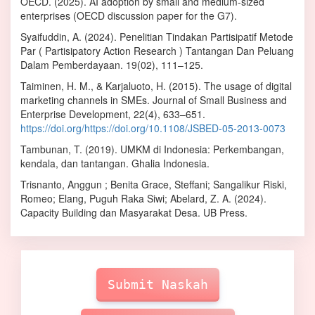
OECD. (2025). AI adoption by small and medium‑sized
enterprises (OECD discussion paper for the G7).
Syaifuddin, A. (2024). Penelitian Tindakan Partisipatif Metode
Par ( Partisipatory Action Research ) Tantangan Dan Peluang
Dalam Pemberdayaan. 19(02), 111–125.
Taiminen, H. M., & Karjaluoto, H. (2015). The usage of digital
marketing channels in SMEs. Journal of Small Business and
Enterprise Development, 22(4), 633–651.
https://doi.org/https://doi.org/10.1108/JSBED-05-2013-0073
Tambunan, T. (2019). UMKM di Indonesia: Perkembangan,
kendala, dan tantangan. Ghalia Indonesia.
Trisnanto, Anggun ; Benita Grace, Steffani; Sangalikur Riski,
Romeo; Elang, Puguh Raka Siwi; Abelard, Z. A. (2024).
Capacity Building dan Masyarakat Desa. UB Press.
Make
Submission
Submit Naskah