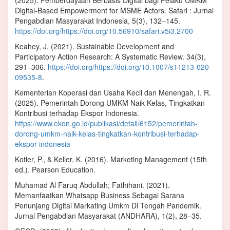
(2025). Pemberdayaan Berbasis Digital bagi Pelaku UMKM
Digital-Based Empowerment for MSME Actors. Safari : Jurnal
Pengabdian Masyarakat Indonesia, 5(3), 132–145.
https://doi.org/https://doi.org/10.56910/safari.v5i3.2700
Keahey, J. (2021). Sustainable Development and
Participatory Action Research: A Systematic Review. 34(3),
291–306.
https://doi.org/https://doi.org/10.1007/s11213-020-
09535-8
.
Kementerian Koperasi dan Usaha Kecil dan Menengah, I. R.
(2025). Pemerintah Dorong UMKM Naik Kelas, Tingkatkan
Kontribusi terhadap Ekspor Indonesia.
https://www.ekon.go.id/publikasi/detail/6152/pemerintah-
dorong-umkm-naik-kelas-tingkatkan-kontribusi-terhadap-
ekspor-indonesia
Kotler, P., & Keller, K. (2016). Marketing Management (15th
ed.). Pearson Education.
Muhamad Al Faruq Abdullah; Fathihani. (2021).
Memanfaatkan Whatsapp Business Sebagai Sarana
Penunjang Digital Markating Umkm Di Tengah Pandemik.
Jurnal Pengabdian Masyarakat (ANDHARA), 1(2), 28–35.