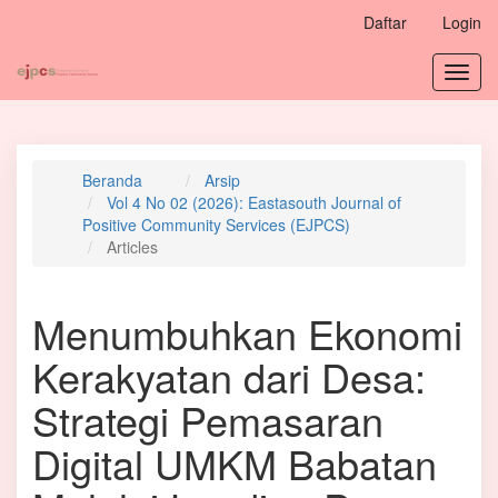
Navigasi
Daftar
Login
Utama
Isi
Toggl
Utama
navig
Bilah
Samping
Beranda
Arsip
Vol 4 No 02 (2026): Eastasouth Journal of
Positive Community Services (EJPCS)
Articles
Menumbuhkan Ekonomi
Kerakyatan dari Desa:
Strategi Pemasaran
Digital UMKM Babatan