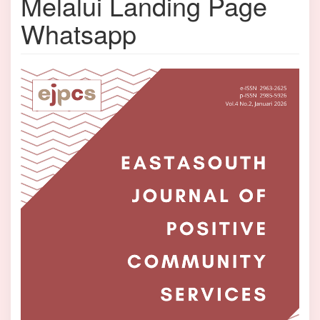
Melalui Landing Page
Whatsapp
Bilah
Samping
Artikel