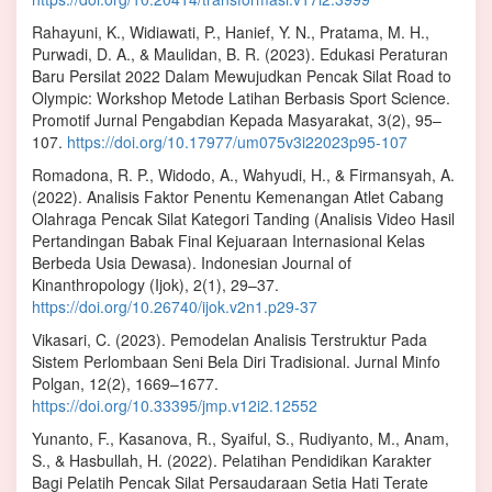
Rahayuni, K., Widiawati, P., Hanief, Y. N., Pratama, M. H.,
Purwadi, D. A., & Maulidan, B. R. (2023). Edukasi Peraturan
Baru Persilat 2022 Dalam Mewujudkan Pencak Silat Road to
Olympic: Workshop Metode Latihan Berbasis Sport Science.
Promotif Jurnal Pengabdian Kepada Masyarakat, 3(2), 95–
107.
https://doi.org/10.17977/um075v3i22023p95-107
Romadona, R. P., Widodo, A., Wahyudi, H., & Firmansyah, A.
(2022). Analisis Faktor Penentu Kemenangan Atlet Cabang
Olahraga Pencak Silat Kategori Tanding (Analisis Video Hasil
Pertandingan Babak Final Kejuaraan Internasional Kelas
Berbeda Usia Dewasa). Indonesian Journal of
Kinanthropology (Ijok), 2(1), 29–37.
https://doi.org/10.26740/ijok.v2n1.p29-37
Vikasari, C. (2023). Pemodelan Analisis Terstruktur Pada
Sistem Perlombaan Seni Bela Diri Tradisional. Jurnal Minfo
Polgan, 12(2), 1669–1677.
https://doi.org/10.33395/jmp.v12i2.12552
Yunanto, F., Kasanova, R., Syaiful, S., Rudiyanto, M., Anam,
S., & Hasbullah, H. (2022). Pelatihan Pendidikan Karakter
Bagi Pelatih Pencak Silat Persaudaraan Setia Hati Terate