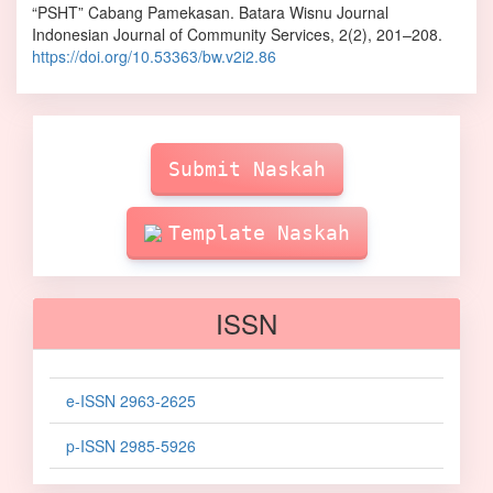
“PSHT” Cabang Pamekasan. Batara Wisnu Journal
Indonesian Journal of Community Services, 2(2), 201–208.
https://doi.org/10.53363/bw.v2i2.86
Make
Submission
Submit Naskah
Template Naskah
ISSN
e-ISSN 2963-2625
p-ISSN 2985-5926