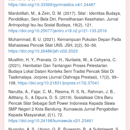
https://doi.org/10.33369/gymnastics.v4i1.24487
Mardotillah, M., & Zein, D. M. (2017). Silat : Identitas Budaya,
Pendidikan, Seni Bela Diri, Pemeliharaan Kesehatan. Jurnal
Antropologi Isu-Isu Sosial Budaya, 18(2), 121.
https://doi.org/10.25077/jantro.v18.n2.p121-133.2016
Muhammad, B. U. (2021). Kemampuan Pukulan Depan Pada
Mahasiswa Pencak Silat UNS. JSH, 2(2), 50–56.
https://doi.org/10.26486/jsh.v2i2.2023
Muslihin, H. Y., Pranata, O. H., Nurlaela, W., & Cahyana, C.
(2021). Hambatan Dan Tantangan Proses Pelestarian
Budaya Lokal Dalam Konteks Seni Tradisi Pencak Silat Di
Tasikmalaya. Jorpres (Jurnal Olahraga Prestasi), 17(2), 99–
108.
https://doi.org/10.21831/jorpres.v17i2.37041
Narulita, A., Fajar, C. M., Riesma, R. S. N., Rahman, J. B.,
Aditiany, S., & Dipura, D. S. (2019). Sosialisasi Citra Baru
Pencak Silat Sebagai Soft Power Indonesia Kepada Siswa
SMP Negeri 2 Kota Bandung. Kumawula Jurnal Pengabdian
Kepada Masyarakat, 2(1), 72.
https://doi.org/10.24198/kumawula.v2i1.23461
Nugroho, A. S., Utomo, G. P., Purwanto, B., & Sulistiawati, S.