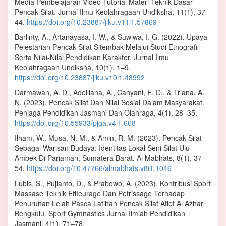
Media Pembelajaran Video Tutorial Materi Teknik Dasar
Pencak Silat. Jurnal Ilmu Keolahragaan Undiksha, 11(1), 37–
44.
https://doi.org/10.23887/jiku.v11i1.57869
Barlinty, A., Artanayasa, I. W., & Suwiwa, I. G. (2022). Upaya
Pelestarian Pencak Silat Sitembak Melalui Studi Etnografi
Serta Nilai-Nilai Pendidikan Karakter. Jurnal Ilmu
Keolahragaan Undiksha, 10(1), 1–9.
https://doi.org/10.23887/jiku.v10i1.48992
Darmawan, A. D., Adelliana, A., Cahyani, E. D., & Triana, A.
N. (2023). Pencak Silat Dan Nilai Sosial Dalam Masyarakat.
Penjaga Pendidikan Jasmani Dan Olahraga, 4(1), 28–35.
https://doi.org/10.55933/pjga.v4i1.668
Ilham, W., Musa, N. M., & Amin, R. M. (2023). Pencak Silat
Sebagai Warisan Budaya: Identitas Lokal Seni Silat Ulu
Ambek Di Pariaman, Sumatera Barat. Al Mabhats, 8(1), 37–
54.
https://doi.org/10.47766/almabhats.v8i1.1046
Lubis, S., Pujianto, D., & Prabowo, A. (2023). Kontribusi Sport
Massase Teknik Effleurage Dan Petrissage Terhadap
Penurunan Lelah Pasca Latihan Pencak Silat Atlet Al Azhar
Bengkulu. Sport Gymnastics Jurnal Ilmiah Pendidikan
Jasmani, 4(1), 71–78.