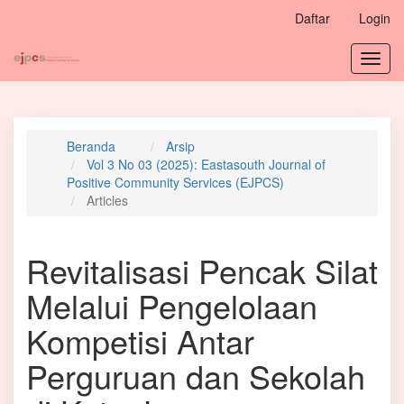
Navigasi
Daftar
Login
Utama
Isi
Toggl
Utama
navig
Bilah
Samping
Beranda
Arsip
Vol 3 No 03 (2025): Eastasouth Journal of
Positive Community Services (EJPCS)
Articles
Revitalisasi Pencak Silat
Melalui Pengelolaan
Kompetisi Antar
Perguruan dan Sekolah