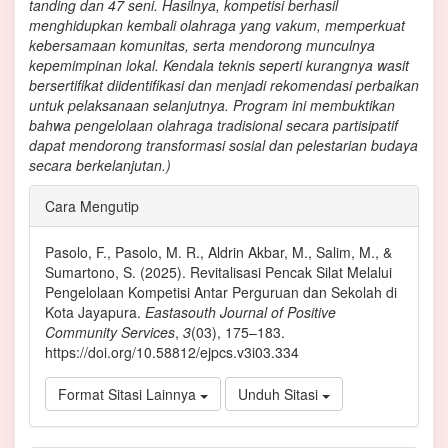
tanding dan 47 seni. Hasilnya, kompetisi berhasil
menghidupkan kembali olahraga yang vakum, memperkuat
kebersamaan komunitas, serta mendorong munculnya
kepemimpinan lokal. Kendala teknis seperti kurangnya wasit
bersertifikat diidentifikasi dan menjadi rekomendasi perbaikan
untuk pelaksanaan selanjutnya. Program ini membuktikan
bahwa pengelolaan olahraga tradisional secara partisipatif
dapat mendorong transformasi sosial dan pelestarian budaya
secara berkelanjutan.)
Rincian
Cara Mengutip
Artikel
Pasolo, F., Pasolo, M. R., Aldrin Akbar, M., Salim, M., &
Sumartono, S. (2025). Revitalisasi Pencak Silat Melalui
Pengelolaan Kompetisi Antar Perguruan dan Sekolah di
Kota Jayapura.
Eastasouth Journal of Positive
Community Services
,
3
(03), 175–183.
https://doi.org/10.58812/ejpcs.v3i03.334
Format Sitasi Lainnya
Unduh Sitasi