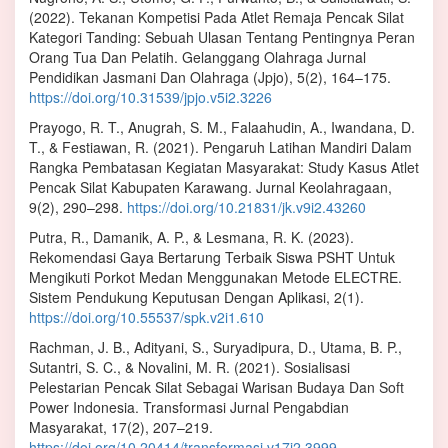
(2022). Tekanan Kompetisi Pada Atlet Remaja Pencak Silat
Kategori Tanding: Sebuah Ulasan Tentang Pentingnya Peran
Orang Tua Dan Pelatih. Gelanggang Olahraga Jurnal
Pendidikan Jasmani Dan Olahraga (Jpjo), 5(2), 164–175.
https://doi.org/10.31539/jpjo.v5i2.3226
Prayogo, R. T., Anugrah, S. M., Falaahudin, A., Iwandana, D.
T., & Festiawan, R. (2021). Pengaruh Latihan Mandiri Dalam
Rangka Pembatasan Kegiatan Masyarakat: Study Kasus Atlet
Pencak Silat Kabupaten Karawang. Jurnal Keolahragaan,
9(2), 290–298.
https://doi.org/10.21831/jk.v9i2.43260
Putra, R., Damanik, A. P., & Lesmana, R. K. (2023).
Rekomendasi Gaya Bertarung Terbaik Siswa PSHT Untuk
Mengikuti Porkot Medan Menggunakan Metode ELECTRE.
Sistem Pendukung Keputusan Dengan Aplikasi, 2(1).
https://doi.org/10.55537/spk.v2i1.610
Rachman, J. B., Adityani, S., Suryadipura, D., Utama, B. P.,
Sutantri, S. C., & Novalini, M. R. (2021). Sosialisasi
Pelestarian Pencak Silat Sebagai Warisan Budaya Dan Soft
Power Indonesia. Transformasi Jurnal Pengabdian
Masyarakat, 17(2), 207–219.
https://doi.org/10.20414/transformasi.v17i2.3999