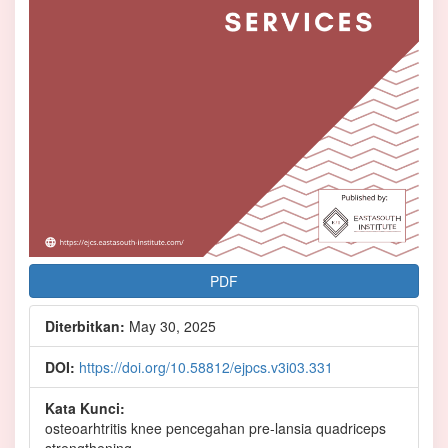
PDF
Diterbitkan:
May 30, 2025
DOI:
https://doi.org/10.58812/ejpcs.v3i03.331
Kata Kunci:
osteoarhtritis knee pencegahan pre-lansia quadriceps
strengthening