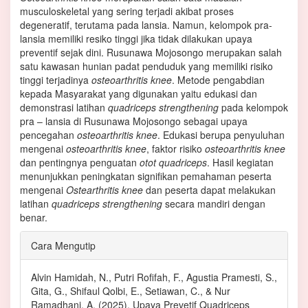
musculoskeletal yang sering terjadi akibat proses
degeneratif, terutama pada lansia. Namun, kelompok pra-
lansia memiliki resiko tinggi jika tidak dilakukan upaya
preventif sejak dini. Rusunawa Mojosongo merupakan salah
satu kawasan hunian padat penduduk yang memiliki risiko
tinggi terjadinya
osteoarthritis knee
. Metode pengabdian
kepada Masyarakat yang digunakan yaitu edukasi dan
demonstrasi latihan
quadriceps strengthening
pada kelompok
pra – lansia di Rusunawa Mojosongo sebagai upaya
pencegahan
osteoarthritis knee
. Edukasi berupa penyuluhan
mengenai
osteoarthritis knee
, faktor risiko
osteoarthritis knee
dan pentingnya penguatan
otot quadriceps
. Hasil kegiatan
menunjukkan peningkatan signifikan pemahaman peserta
mengenai
Ostearthritis knee
dan peserta dapat melakukan
latihan
quadriceps strengthening
secara mandiri dengan
benar.
Rincian
Cara Mengutip
Artikel
Alvin Hamidah, N., Putri Rofifah, F., Agustia Pramesti, S.,
Gita, G., Shifaul Qolbi, E., Setiawan, C., & Nur
Ramadhani, A. (2025). Upaya Prevetif Quadriceps