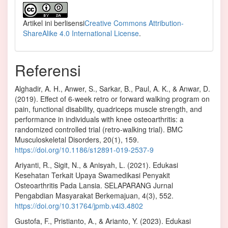
Artikel ini berlisensi
Creative Commons Attribution-
ShareAlike 4.0 International License
.
Referensi
Alghadir, A. H., Anwer, S., Sarkar, B., Paul, A. K., & Anwar, D.
(2019). Effect of 6-week retro or forward walking program on
pain, functional disability, quadriceps muscle strength, and
performance in individuals with knee osteoarthritis: a
randomized controlled trial (retro-walking trial). BMC
Musculoskeletal Disorders, 20(1), 159.
https://doi.org/10.1186/s12891-019-2537-9
Ariyanti, R., Sigit, N., & Anisyah, L. (2021). Edukasi
Kesehatan Terkait Upaya Swamedikasi Penyakit
Osteoarthritis Pada Lansia. SELAPARANG Jurnal
Pengabdian Masyarakat Berkemajuan, 4(3), 552.
https://doi.org/10.31764/jpmb.v4i3.4802
Gustofa, F., Pristianto, A., & Arianto, Y. (2023). Edukasi