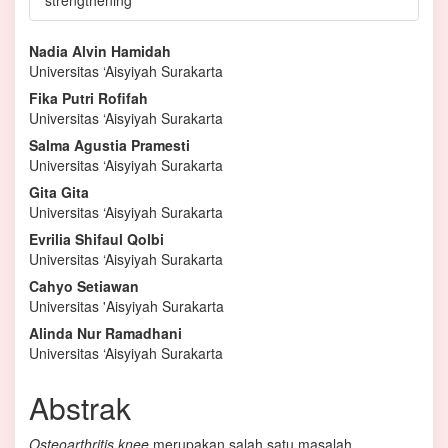
Isi
Nadia Alvin Hamidah
Universitas ‘Aisyiyah Surakarta
Artikel
Fika Putri Rofifah
Utama
Universitas ‘Aisyiyah Surakarta
Salma Agustia Pramesti
Universitas ‘Aisyiyah Surakarta
Gita Gita
Universitas ‘Aisyiyah Surakarta
Evrilia Shifaul Qolbi
Universitas ‘Aisyiyah Surakarta
Cahyo Setiawan
Universitas 'Aisyiyah Surakarta
Alinda Nur Ramadhani
Universitas ‘Aisyiyah Surakarta
Abstrak
Osteoarthritis knee
merupakan salah satu masalah