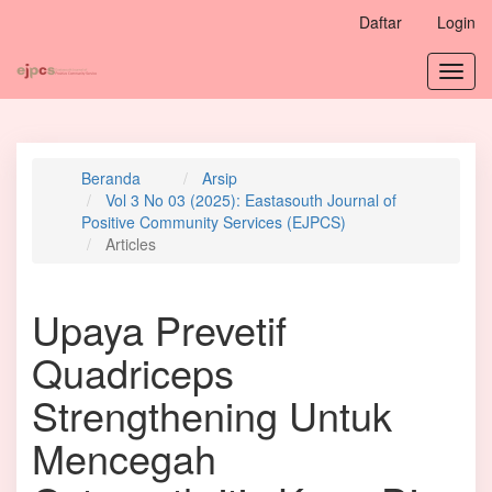
Navigasi
Daftar
Login
Utama
Isi
Toggl
Utama
navig
Bilah
Samping
Beranda
Arsip
Vol 3 No 03 (2025): Eastasouth Journal of
Positive Community Services (EJPCS)
Articles
Upaya Prevetif
Quadriceps
Strengthening Untuk
Mencegah