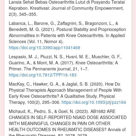
Lansia Sehat Bebas Osteoarthritis Lutut di Posyandu Teratai
Keprabon. Kreativasi: Journal of Community Empowerment,
2(3), 345–355.
Labanca, L., Barone, G., Zaffagnini, S., Bragonzoni, L., &
Benedetti, M. G. (2021). Postural Stability and Proprioception
Abnormalities in Patients with Knee Osteoarthritis. In Applied
Sciences (Vol. 11, Nomor 4).
https://doi.org/10.3390/app11041469
Lespasio, M. J., Piuzzi, N. S., Husni, M. E., Muschler, G. F.,
Guarino, A., & Mont, M. A. (2017). Knee Osteoarthritis: A
Primer. The Permanente journal, 21, 1–7.
https://doi.org/10.7812/TPP/16-183
MacKay, C., Hawker, G. A., & Jaglal, S. B. (2020). How Do
Physical Therapists Approach Management of People With
Early Knee Osteoarthritis? A Qualitative Study. Physical
Therapy, 100(2), 295–306.
https://doi.org/10.1093/ptj/pzz164
Michaud, K., Pedro, S., & Goel, N. (2023). AB1682 ARE
CHANGES IN SELF-REPORTED NSAID DOSE ASSOCIATED
WITH MEANINGFUL CHANGES IN PAIN OR OTHER
HEALTH OUTCOMES IN RHEUMATIC DISEASES? Annals of
the Rheumatic Diseases, 82, 2078–2079.