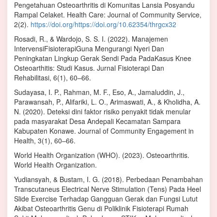
Pengetahuan Osteoarthritis di Komunitas Lansia Posyandu
Rampal Celaket. Health Care: Journal of Community Service,
2(2).
https://doi.org/https://doi.org/10.62354/thrgcx32
Rosadi, R., & Wardojo, S. S. I. (2022). Manajemen
IntervensiFisioterapiGuna Mengurangi Nyeri Dan
Peningkatan Lingkup Gerak Sendi Pada PadaKasus Knee
Osteoarthitis: Studi Kasus. Jurnal Fisioterapi Dan
Rehabilitasi, 6(1), 60–66.
Sudayasa, I. P., Rahman, M. F., Eso, A., Jamaluddin, J.,
Parawansah, P., Alifariki, L. O., Arimaswati, A., & Kholidha, A.
N. (2020). Deteksi dini faktor risiko penyakit tidak menular
pada masyarakat Desa Andepali Kecamatan Sampara
Kabupaten Konawe. Journal of Community Engagement in
Health, 3(1), 60–66.
World Health Organization (WHO). (2023). Osteoarthritis.
World Health Organization.
Yudiansyah, & Bustam, I. G. (2018). Perbedaan Penambahan
Transcutaneus Electrical Nerve Stimulation (Tens) Pada Heel
Slide Exercise Terhadap Gangguan Gerak dan Fungsi Lutut
Akibat Osteoarthritis Genu di Poliklinik Fisioterapi Rumah