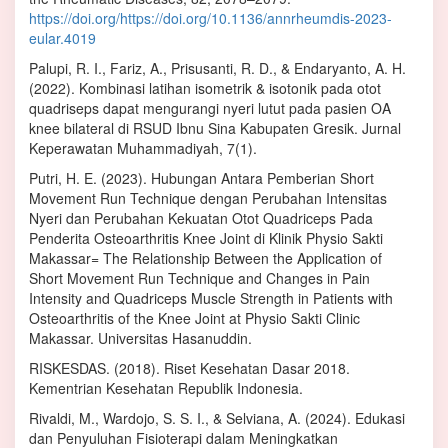
https://doi.org/https://doi.org/10.1136/annrheumdis-2023-
eular.4019
Palupi, R. I., Fariz, A., Prisusanti, R. D., & Endaryanto, A. H.
(2022). Kombinasi latihan isometrik & isotonik pada otot
quadriseps dapat mengurangi nyeri lutut pada pasien OA
knee bilateral di RSUD Ibnu Sina Kabupaten Gresik. Jurnal
Keperawatan Muhammadiyah, 7(1).
Putri, H. E. (2023). Hubungan Antara Pemberian Short
Movement Run Technique dengan Perubahan Intensitas
Nyeri dan Perubahan Kekuatan Otot Quadriceps Pada
Penderita Osteoarthritis Knee Joint di Klinik Physio Sakti
Makassar= The Relationship Between the Application of
Short Movement Run Technique and Changes in Pain
Intensity and Quadriceps Muscle Strength in Patients with
Osteoarthritis of the Knee Joint at Physio Sakti Clinic
Makassar. Universitas Hasanuddin.
RISKESDAS. (2018). Riset Kesehatan Dasar 2018.
Kementrian Kesehatan Republik Indonesia.
Rivaldi, M., Wardojo, S. S. I., & Selviana, A. (2024). Edukasi
dan Penyuluhan Fisioterapi dalam Meningkatkan