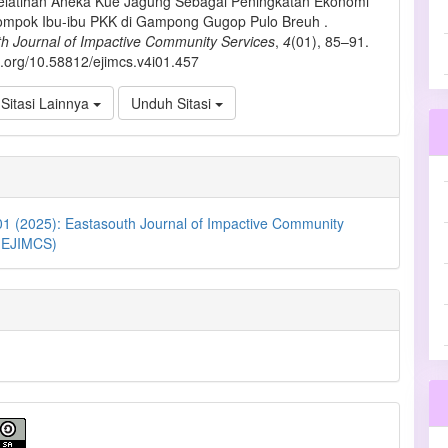
Pelatihan Aneka Kue Jagung Sebagai Peningkatan Ekonomi
ompok Ibu-ibu PKK di Gampong Gugop Pulo Breuh .
h Journal of Impactive Community Services
,
4
(01), 85–91.
oi.org/10.58812/ejimcs.v4i01.457
Sitasi Lainnya
Unduh Sitasi
01 (2025): Eastasouth Journal of Impactive Community
 (EJIMCS)