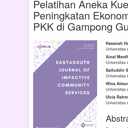
Pelatihan Aneka Ku
Peningkatan Ekonom
PKK di Gampong Gu
Bilah
Isi
Hasanah H
Universitas
Samping
Artike
Ainal Mard
Artikel
Utam
Universitas
Saifuddin 
Universitas
Wina Almu
Universitas
Ulvia Rahm
Universitas
Abstr