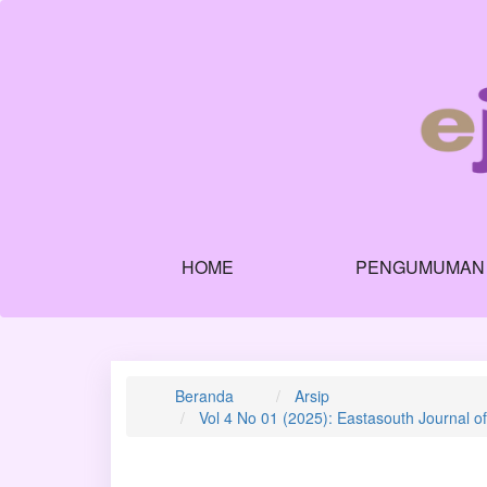
Navigasi
Utama
Isi
Utama
Bilah
Samping
HOME
PENGUMUMAN
Beranda
Arsip
Vol 4 No 01 (2025): Eastasouth Journal 