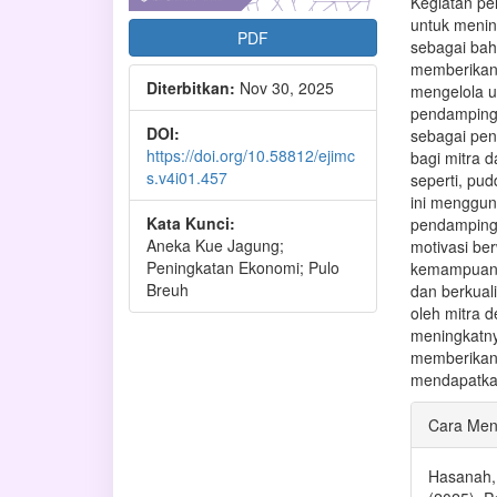
Kegiatan pe
untuk menin
PDF
sebagai bah
memberikan 
Diterbitkan:
Nov 30, 2025
mengelola u
pendampinga
DOI:
sebagai pen
https://doi.org/10.58812/ejimc
bagi mitra
s.v4i01.457
seperti, pud
ini menggun
Kata Kunci:
pendampinga
Aneka Kue Jagung;
motivasi be
Peningkatan Ekonomi; Pulo
kemampuan 
Breuh
dan berkuali
oleh mitra 
meningkatn
memberikan 
mendapatka
Rinci
Cara Men
Artike
Hasanah, 