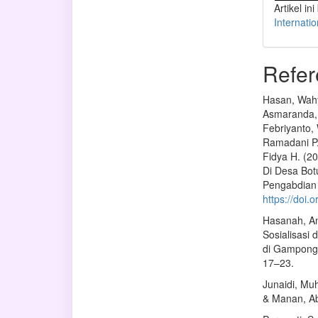
Artikel ini
Internati
Refer
Hasan, Wahy
Asmaranda, 
Febriyanto,
Ramadani P.
Fidya H. (2
Di Desa Bot
Pengabdian 
https://doi.
Hasanah, An
Sosialisasi
di Gampong 
17–23.
Junaidi, Mu
& Manan, Ab