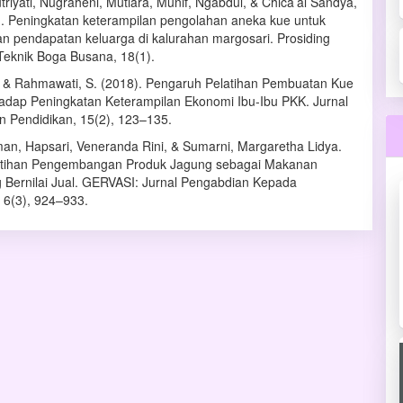
triyati, Nugraheni, Mutiara, Munif, Ngabdul, & Chica’al Sandya,
). Peningkatan keterampilan pengolahan aneka kue untuk
n pendapatan keluarga di kalurahan margosari. Prosiding
Teknik Boga Busana, 18(1).
., & Rahmawati, S. (2018). Pengaruh Pelatihan Pembuatan Kue
adap Peningkatan Keterampilan Ekonomi Ibu-Ibu PKK. Jurnal
 Pendidikan, 15(2), 123–135.
n, Hapsari, Veneranda Rini, & Sumarni, Margaretha Lidya.
latihan Pengembangan Produk Jagung sebagai Makanan
 Bernilai Jual. GERVASI: Jurnal Pengabdian Kepada
 6(3), 924–933.