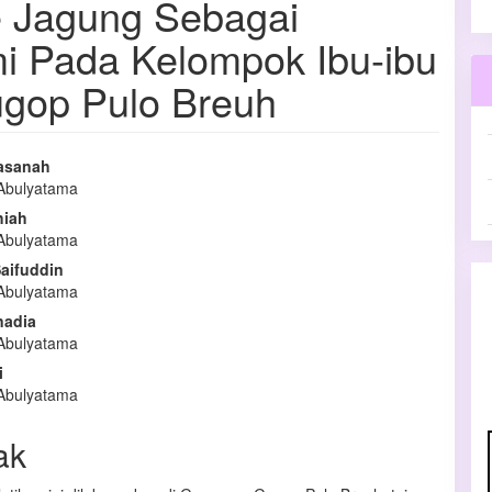
e Jagung Sebagai
i Pada Kelompok Ibu-ibu
gop Pulo Breuh
asanah
 Abulyatama
l
hiah
a
 Abulyatama
Saifuddin
 Abulyatama
nadia
 Abulyatama
i
 Abulyatama
ak