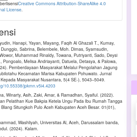
 berlisensi
Creative Commons Attribution-ShareAlike 4.0
onal License
.
ensi
udin, Hanapi, Yayan, Mayang, Faqih Al Ghazali T., Kumay,
Dunggio, Sabrina, Belembele, Moh. Dimas, Syamsudin,
 Wowor, Muhammad Rinaldy, Towana, Putriyanti, Sado, Deysi
, Pongoalo, Melisa Andriayanti, Datuela, Detasya, & Palowa,
024). Pemberdayaan Masyarakat Melalui Pengolahan Jagung
ubilotahu Kecamatan Marisa Kabupaten Pohuwato. Jurnal
Kepada Masyarakat Nusantara, 5(4 SE-), 5043–5049.
org/10.55338/jpkmn.v5i4.4203
a, Winarty, Asih, Zaki, Amar, & Ramadhan, Syaiful. (2022).
 dan Pelatihan Kue Bakpia Ketela Ungu Pada Ibu Rumah Tangga
Blang Situngkoh Pulo Aceh Kabupaten Aceh Besar. 01(01),
hammad, Washliyah, Universitas Al, Aceh, Darussalam banda,
dul. (2024). Kalam.