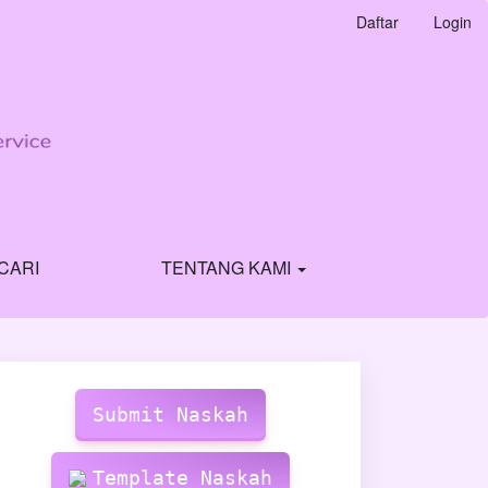
Daftar
Login
CARI
TENTANG KAMI
Make
Submission
Submit Naskah
Template Naskah