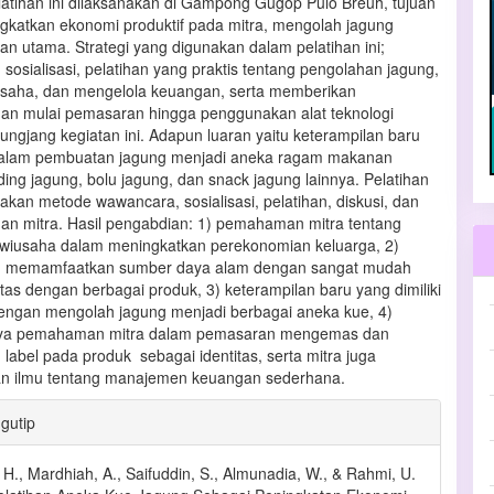
latihan ini dilaksanakan di Gampong Gugop Pulo Breuh, tujuan
gkatkan ekonomi produktif pada mitra, mengolah jagung
an utama. Strategi yang digunakan dalam pelatihan ini;
sosialisasi, pelatihan yang praktis tentang pengolahan jagung,
saha, dan mengelola keuangan, serta memberikan
n mulai pemasaran hingga penggunakan alat teknologi
ungjang kegiatan ini. Adapun luaran yaitu keterampilan baru
 dalam pembuatan jagung menjadi aneka ragam makanan
ding jagung, bolu jagung, dan snack jagung lainnya. Pelatihan
akan metode wawancara, sosialisasi, pelatihan, diskusi, dan
n mitra. Hasil pengabdian: 1) pemahaman mitra tentang
rwiusaha dalam meningkatkan perekonomian keluarga, 2)
memamfaatkan sumber daya alam dengan sangat mudah
tas dengan berbagai produk, 3) keterampilan baru yang dimiliki
dengan mengolah jagung menjadi berbagai aneka kue, 4)
ya pemahaman mitra dalam pemasaran mengemas dan
label pada produk sebagai identitas, serta mitra juga
n ilmu tentang manajemen keuangan sederhana.
an
gutip
l
H., Mardhiah, A., Saifuddin, S., Almunadia, W., & Rahmi, U.