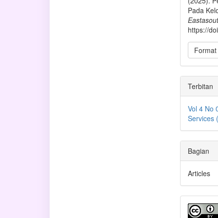
(2025). 
Pada Kel
Eastasout
https://d
Format 
Terbitan
Vol 4 No 
Services
Bagian
Articles