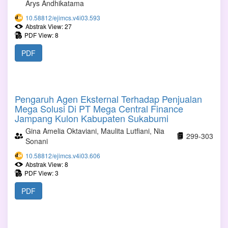
Arys Andhikatama
10.58812/ejimcs.v4i03.593
Abstrak View: 27
PDF View: 8
PDF
Pengaruh Agen Eksternal Terhadap Penjualan
Mega Solusi Di PT Mega Central Finance
Jampang Kulon Kabupaten Sukabumi
Gina Amelia Oktaviani, Maulita Lutfiani, Nia
299-303
Sonani
10.58812/ejimcs.v4i03.606
Abstrak View: 8
PDF View: 3
PDF