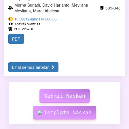
Merna Surjadi, David Harianto, Meyliana
339-348
Meyliana, Marel Abelesa
10.58812/ejimcs.v4i03.655
Abstrak View: 11
PDF View: 0
PDF
Lihat semua terbitan
Make
Submission
Submit Naskah
Template Naskah