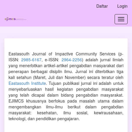
Navigasi
Daftar
Login
Utama
Isi
Toggl
Utama
navig
Bilah
Samping
Eastasouth Journal of Impactive Community Services (p-
ISSN:
2985-6167
, e-ISSN:
2964-2256
) adalah jurnal ilmiah
yang menerbitkan artikel-artikel pengabdian masyarakat dari
penerapan berbagai disiplin ilmu. Jurnal ini diterbitkan tiga
kali setahun (Maret, Juli dan November) secara teratur oleh
Eastasouth Institute
. Tujuan publikasi jurnal ini adalah untuk
menyebarluaskan hasil kegiatan pengabdian masyarakat
yang telah dicapai dalam bidang pengabdian masyarakat.
EJIMCS khususnya berfokus pada masalah utama dalam
mengembangkan ilmu-ilmu berikut dalam pengabdian
masyarakat: kesehatan, ilmu sosial, kewirausahaan,
teknologi, dan pendidikan pengajaran.