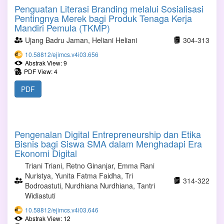
Penguatan Literasi Branding melalui Sosialisasi
Pentingnya Merek bagi Produk Tenaga Kerja
Mandiri Pemula (TKMP)
Ujang Badru Jaman, Heliani Heliani
304-313
10.58812/ejimcs.v4i03.656
Abstrak View: 9
PDF View: 4
PDF
Pengenalan Digital Entrepreneurship dan Etika
Bisnis bagi Siswa SMA dalam Menghadapi Era
Ekonomi Digital
Triani Triani, Retno Ginanjar, Emma Rani
Nuristya, Yunita Fatma Faidha, Tri
314-322
Bodroastuti, Nurdhiana Nurdhiana, Tantri
Widiastuti
10.58812/ejimcs.v4i03.646
Abstrak View: 12