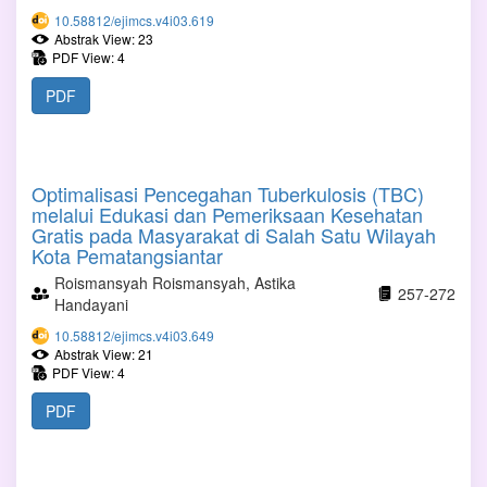
10.58812/ejimcs.v4i03.619
Abstrak View: 23
PDF View: 4
PDF
Optimalisasi Pencegahan Tuberkulosis (TBC)
melalui Edukasi dan Pemeriksaan Kesehatan
Gratis pada Masyarakat di Salah Satu Wilayah
Kota Pematangsiantar
Roismansyah Roismansyah, Astika
257-272
Handayani
10.58812/ejimcs.v4i03.649
Abstrak View: 21
PDF View: 4
PDF