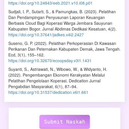
https://doi.org/10.24843/eeb.2021.v10.i08.p01
Sudjali, I. P., Sutarti, S., & Pamungkas, B. (2023). Pelatihan
Dan Pendampingan Penyusunan Laporan Keuangan
Berbasis Cloud Bagi Koperasi Warga Jembara Sauyunan
Kabupaten Bogor. Jurnal Abdimas Dedikasi Kesatuan, 4(2).
https://doi.org/10.37641/jadkes.v4i2.2427
Suseno, G. P. (2022). Pelatihan Perkoperasian Di Kawasan
Perikanan Dan Peternakan Kabupaten Demak, Jawa Tengah.
Ecd, 3(1), 155–162.
https://doi.org/10.32670/ecoopsday.v3i1.1431
Suyanti, S., Astriawati, N., Wibowo, W., & Widyanto, H.
(2022). Pengembangan Ekonomi Kerakyatan Melalui
Pelatihan Pengelolaan Koperasi. Dedication Jurnal
Pengabdian Masyarakat, 6(1), 87–94.
https://doi.org/10.31537/dedication.v6i1.661
Make
Submission
Submit Naskah