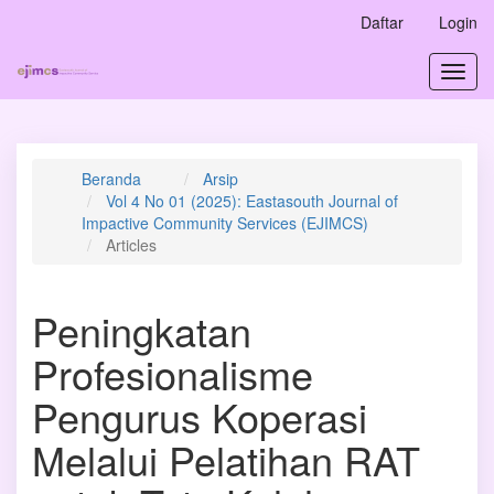
Navigasi
Daftar
Login
Utama
Isi
Toggl
Utama
navig
Bilah
Samping
Beranda
Arsip
Vol 4 No 01 (2025): Eastasouth Journal of
Impactive Community Services (EJIMCS)
Articles
Peningkatan
Profesionalisme
Pengurus Koperasi
Melalui Pelatihan RAT