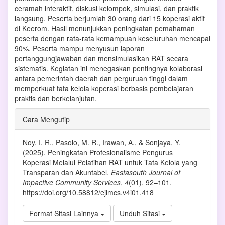
ceramah interaktif, diskusi kelompok, simulasi, dan praktik
langsung. Peserta berjumlah 30 orang dari 15 koperasi aktif
di Keerom. Hasil menunjukkan peningkatan pemahaman
peserta dengan rata-rata kemampuan keseluruhan mencapai
90%. Peserta mampu menyusun laporan
pertanggungjawaban dan mensimulasikan RAT secara
sistematis. Kegiatan ini menegaskan pentingnya kolaborasi
antara pemerintah daerah dan perguruan tinggi dalam
memperkuat tata kelola koperasi berbasis pembelajaran
praktis dan berkelanjutan.
Rincian
Cara Mengutip
Artikel
Noy, I. R., Pasolo, M. R., Irawan, A., & Sonjaya, Y.
(2025). Peningkatan Profesionalisme Pengurus
Koperasi Melalui Pelatihan RAT untuk Tata Kelola yang
Transparan dan Akuntabel.
Eastasouth Journal of
Impactive Community Services
,
4
(01), 92–101.
https://doi.org/10.58812/ejimcs.v4i01.418
Format Sitasi Lainnya
Unduh Sitasi