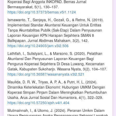
Koperasi Bagi Anggota INKOPAD. Bemas Jurnal
Bermasyarakat, 5(1), 130–137.
https://doi.org/10.37373/bemas.v5i1.1124
Ismawanto, T., Sanjaya, H., Gozali, G., & Retno, N. (2019).
Implementasi Standar Akuntansi Keuangan Untuk Entitas
Tanpa Akuntabilitas Publik (Sak-Etap) Dalam Penyusunan
Laporan Keuangan KPN Harapan Sejahtera SMAN 8
Balikpapan. Jurnal Abdimas Mahakam, 3(2), 142.
https://doi.org/10.24903/jam.v3i2.506
Lathifah, I., Sulistyani, L., & Marsono, S. (2020). Pelatihan
Akuntansi Dan Penyusunan Laporan Keuangan Bagi
Pengurus Koperasi Sejahtera Di Desa Luwang, Kecamatan
Gatak, Kabupaten Sukoharjo. Wasana Nyata, 3(2), 104–107.
https://doi.org/10.36587/wasananyata.v3i2.521
Maulida, D. R. W., Triyas, A. P. A., & Putri, H. L. (2024).
Dinamika Keterlekatan Ekonomi: Hubungan UMKM Dengan
Koperasi Simpan Pinjam Dalam Meningkatkan Pertumbuhan
Usaha. Arus Jurnal Sosial Dan Humaniora, 4(1), 322–329.
https://doi.org/10.57250/ajsh.v4i1.404
Mutmainnah, I., & Utomo, J. (2024). Peranan Umkm Dalam
Upaya Pengurangan Angka Pengangguran Sebagai Langkah