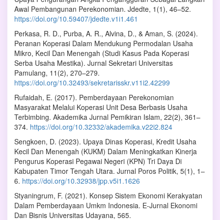
Awal Pembangunan Perekonomian. Jdedte, 1(1), 46–52.
https://doi.org/10.59407/jdedte.v1i1.461
Perkasa, R. D., Purba, A. R., Alvina, D., & Aman, S. (2024).
Peranan Koperasi Dalam Mendukung Permodalan Usaha
Mikro, Kecil Dan Menengah (Studi Kasus Pada Koperasi
Serba Usaha Mestika). Jurnal Sekretari Universitas
Pamulang, 11(2), 270–279.
https://doi.org/10.32493/sekretarisskr.v11i2.42299
Rufaidah, E. (2017). Pemberdayaan Perekonomian
Masyarakat Melalui Koperasi Unit Desa Berbasis Usaha
Terbimbing. Akademika Jurnal Pemikiran Islam, 22(2), 361–
374.
https://doi.org/10.32332/akademika.v22i2.824
Sengkoen, D. (2023). Upaya Dinas Koperasi, Kredit Usaha
Kecil Dan Menengah (KUKM) Dalam Meningkatkan Kinerja
Pengurus Koperasi Pegawai Negeri (KPN) Tri Daya Di
Kabupaten Timor Tengah Utara. Jurnal Poros Politik, 5(1), 1–
6.
https://doi.org/10.32938/jpp.v5i1.1626
Styaningrum, F. (2021). Konsep Sistem Ekonomi Kerakyatan
Dalam Pemberdayaan Umkm Indonesia. E-Jurnal Ekonomi
Dan Bisnis Universitas Udayana, 565.