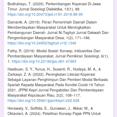
Budirahayu, T. (2020). Perkembangan Koperasi Di Jawa
Timur. Jurnal Sosiologi Dialektika, 13(1), 88.
https://doi.org/10.20473/jsd.v13i1.2018.88-95
Damanik, A. (2019). Peran Pemerintah Daerah Dalam
Memberdayakan Masyarakat Untuk Meningkatkan
Pembangunan Daerah. Jurnal At-Taghyir Jurnal Dakwah Dan
Pengembangan Masyarakat Desa, 1(2), 171–186.
https://doi.org/10.24952/taghyir.v1i2.1346
Fathy, R. (2019). Modal Sosial: Konsep, Inklusivitas Dan
Pemberdayaan Masyarakat. Jurnal Pemikiran Sosiologi, 6(1),
1.
https://doi.org/10.22146/jps.v6i1.47463
Hasibuan, S. Y., Yunus, H., Susanti, R., Hudaya, M. A., &
Zarkasyi, Z. A. (2022). Peningkatan Literasi Koperasi
Sebagai Layanan Penghimpun Dan Pemberi Modal Berbasis
Syariah Kepada Masyarakat Pada Kondisi Covid-19 Tahun
2021. JPPM Kepri Jurnal Pengabdian Dan Pemberdayaan
Masyarakat Kepulauan Riau, 2(2), 108–117.
https://doi.org/10.35961/jppmkepri.v2i2.528
Herawaty, V., Solfilda, E., Gunawan, J., Akbar, M., &
Oktaviani, A. (2024). Pelatihan Konsep Pajak PPN Untuk