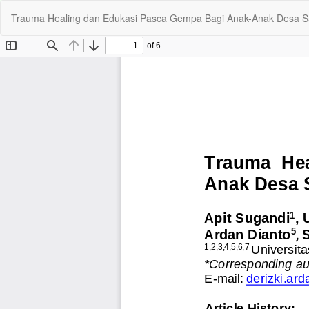
Kembali
Trauma Healing dan Edukasi Pasca Gempa Bagi Anak-Anak Desa 
ke
Rincian
Artikel