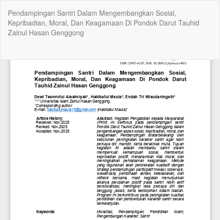
Kembali
Pendampingan Santri Dalam Mengembangkan Sosial,
ke
Kepribadian, Moral, Dan Keagamaan Di Pondok Darut Tauhid
Rincian
Zainul Hasan Genggong
Artikel
Un
Un
P