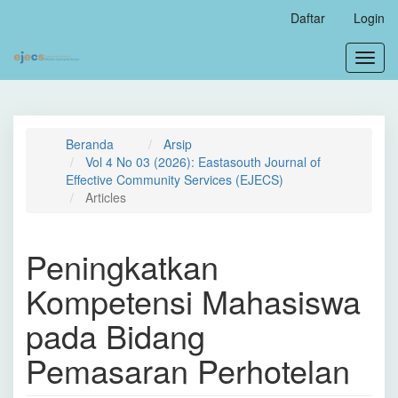
Navigasi
Daftar
Login
Utama
Isi
Toggl
Utama
navig
Bilah
Samping
Beranda
Arsip
Vol 4 No 03 (2026): Eastasouth Journal of
Effective Community Services (EJECS)
Articles
Peningkatkan
Kompetensi Mahasiswa
pada Bidang
Pemasaran Perhotelan