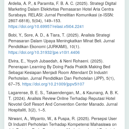
Ardelia, A. P., & Paramita, F. B. A. C. (2025). Strategi Digital
Marketing Dalam Efektivitas Pemasaran Hotel Aria Centra
Surabaya. RELASI: Jurnal Penelitian Komunikasi (e-ISSN:
2807-6818), 5(04), 149–153.
https://doi.org/10.69957/relasi.v5i04.2241
Bobi, Y., Sore, A. D., & Tiara, T. (2025). Analisis Strategi
Pemasaran Dalam Upaya Meningkatkan Minat Beli. Jurnal
Pendidikan Ekonomi (JURKAMI), 10(1).
https://doi.org/10.31932/jpe.v10i1.4406
Elvira, E., Yoyoh Jubaedah, & Neni Rohaeni. (2025).
Penerapan Learning By Doing Pada Praktik Making Bed
Sebagai Kesiapan Menjadi Room Attendant Di Industri
Perhotelan. Jurnal Pendidikan Dan Perhotelan (JPP), 5(1),
67–75.
https://doi.org/10.21009/jppv5i107
Lagarense, B. E. S., Takaendengan, M., & Kaunang, A. B. K.
T. (2024). Analisis Review Online Terhadap Reputasi Hotel
Novotel Golf Resort And Convention Center Manado. Jurnal
Hospitaliti, 3(2), 1–5.
Nirwani, A., Wiyanto, W., & Puspa, R. (2025). Persepsi User
Di Industri Perhotelan Terhadap Kompetensi Mahasiswa on