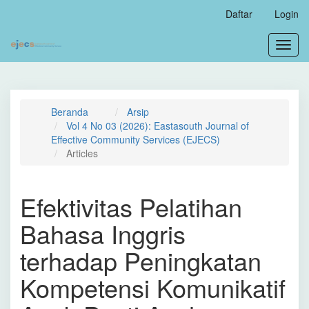
Navigasi
Daftar
Login
Utama
Isi
Toggl
Utama
navig
Bilah
Samping
Beranda
Arsip
Vol 4 No 03 (2026): Eastasouth Journal of
Effective Community Services (EJECS)
Articles
Efektivitas Pelatihan
Bahasa Inggris
terhadap Peningkatan
Kompetensi Komunikatif