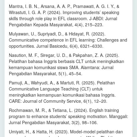
Mantra, I. B. N., Arsana, A. A. P., Pramawati, A. G. I. Y., &
Wirastuti, I. G. A. P. (2024). Improving students’ speaking
skills through role play in EFL classroom. J-ABDI: Jurnal
Pengabdian Kepada Masyarakat, 4(4), 215–223.
Mulyawan, U., Supriyadi, D., & Hidayat, R. (2022).
Communicative competence in EFL learning: Challenges and
opportunities. Jurnal Basicedu, 6(4), 6321–6330.
Nasution, M. F., Siregar, U. D., & Pakpahan, Z. A. (2025).
Pelatihan bahasa Inggris berbasis CLT untuk meningkatkan
kemampuan komunikasi siswa SMA. Alamtana: Jurnal
Pengabdian Masyarakat, 5(1), 45–54.
Pamuji, A., Wahyudi, A., & Martuti, R. (2025). Pelatihan
Communicative Language Teaching (CLT) untuk
meningkatkan kemampuan komunikasi bahasa Inggris.
CARE: Journal of Community Service, 6(1), 12–20.
Rochmawan, M. R., & Tetiana, L. (2024). English training
program to enhance students’ speaking motivation. Manggali:
Jurnal Pengabdian Masyarakat, 3(2), 98–106.
Umiyati, H., & Hatta, H. (2023). Model-model pelatihan dan