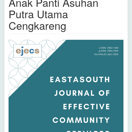
Anak Panti Asuhan
Putra Utama
Cengkareng
Bilah
Samping
Artikel