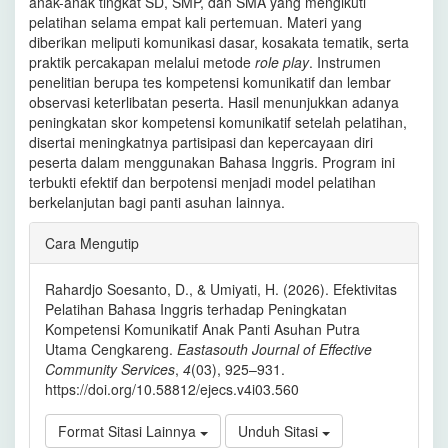
anak-anak tingkat SD, SMP, dan SMA yang mengikuti
pelatihan selama empat kali pertemuan. Materi yang
diberikan meliputi komunikasi dasar, kosakata tematik, serta
praktik percakapan melalui metode
role play
. Instrumen
penelitian berupa tes kompetensi komunikatif dan lembar
observasi keterlibatan peserta. Hasil menunjukkan adanya
peningkatan skor kompetensi komunikatif setelah pelatihan,
disertai meningkatnya partisipasi dan kepercayaan diri
peserta dalam menggunakan Bahasa Inggris. Program ini
terbukti efektif dan berpotensi menjadi model pelatihan
berkelanjutan bagi panti asuhan lainnya.
Rincian
Cara Mengutip
Artikel
Rahardjo Soesanto, D., & Umiyati, H. (2026). Efektivitas
Pelatihan Bahasa Inggris terhadap Peningkatan
Kompetensi Komunikatif Anak Panti Asuhan Putra
Utama Cengkareng.
Eastasouth Journal of Effective
Community Services
,
4
(03), 925–931.
https://doi.org/10.58812/ejecs.v4i03.560
Format Sitasi Lainnya
Unduh Sitasi