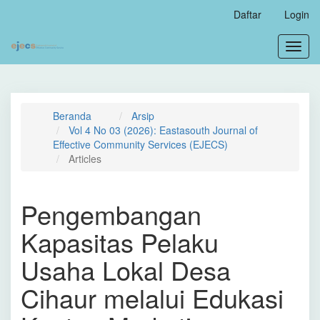
Navigasi
Daftar
Login
Utama
Isi
Toggl
Utama
navig
Bilah
Samping
Beranda
Arsip
Vol 4 No 03 (2026): Eastasouth Journal of
Effective Community Services (EJECS)
Articles
Pengembangan
Kapasitas Pelaku
Usaha Lokal Desa
Cihaur melalui Edukasi