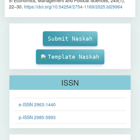
in Economics, Management and Political Sciences, 245(1),
22–30.
https://doi.org/10.54254/2754-1169/2025.bl29964
Make
Submission
Submit Naskah
Template Naskah
ISSN
e-ISSN 2963-1440
p-ISSN 2985-5993