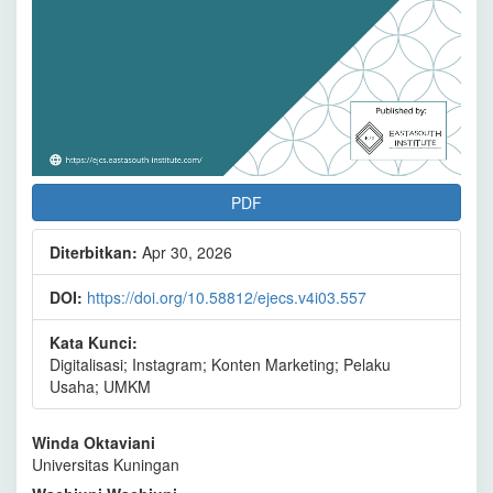
PDF
Diterbitkan:
Apr 30, 2026
DOI:
https://doi.org/10.58812/ejecs.v4i03.557
Kata Kunci:
Digitalisasi; Instagram; Konten Marketing; Pelaku
Usaha; UMKM
Isi
Winda Oktaviani
Universitas Kuningan
Artikel