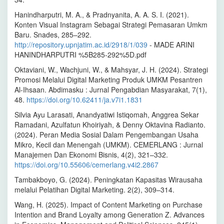
Hanindharputri, M. A., & Pradnyanita, A. A. S. I. (2021).
Konten Visual Instagram Sebagai Strategi Pemasaran Umkm
Baru. Snades, 285–292.
http://repository.upnjatim.ac.id/2918/1/039
- MADE ARINI
HANINDHARPUTRI %5B285-292%5D.pdf
Oktaviani, W., Wachjuni, W., & Mahsyar, J. H. (2024). Strategi
Promosi Melalui Digital Marketing Produk UMKM Pesantren
Al-Ihsaan. Abdimasku : Jurnal Pengabdian Masyarakat, 7(1),
48.
https://doi.org/10.62411/ja.v7i1.1831
Silvia Ayu Larasati, Anandyatiwi Istiqomah, Anggrea Sekar
Ramadani, Azulfatun Khoiriyah, & Denny Oktavina Radianto.
(2024). Peran Media Sosial Dalam Pengembangan Usaha
Mikro, Kecil dan Menengah (UMKM). CEMERLANG : Jurnal
Manajemen Dan Ekonomi Bisnis, 4(2), 321–332.
https://doi.org/10.55606/cemerlang.v4i2.2867
Tambakboyo, G. (2024). Peningkatan Kapasitas Wirausaha
melalui Pelatihan Digital Marketing. 2(2), 309–314.
Wang, H. (2025). Impact of Content Marketing on Purchase
Intention and Brand Loyalty among Generation Z. Advances