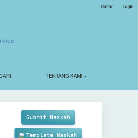
Daftar
Login
CARI
TENTANG KAMI
Make
Submission
Submit Naskah
Template Naskah