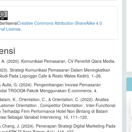
 berlisensi
Creative Commons Attribution-ShareAlike 4.0
onal License
.
ensi
 A. (2020). Komunikasi Pemasaran. CV Penerbit Qiara Media.
2023). Strategi Komunikasi Pemasaran Dalam Meningkatkan
Studi Pada Lojonggo Cafe & Resto Wates Kediri). 1–26.
& Aulia, G. (2024). Pengembangan Inovasi Pemasaran
edai TRGODA Pakcik Menggunakan E-commerce. 4.
atam, K., Orientation, C., & Orientation, C. (2022). Analisa
tomer Orientation , Competitor Orientation , Inter-Functional
n Terhadap Firm Performance Hotel Non Bintang di Batam
asi Sebagai Variabel Intervening. 10, 111–120.
& Chang, J. (2024). Penerapan Strategi Digital Marketing Pada
aut KPK Di Kota Batam. 5(1), 419–427.