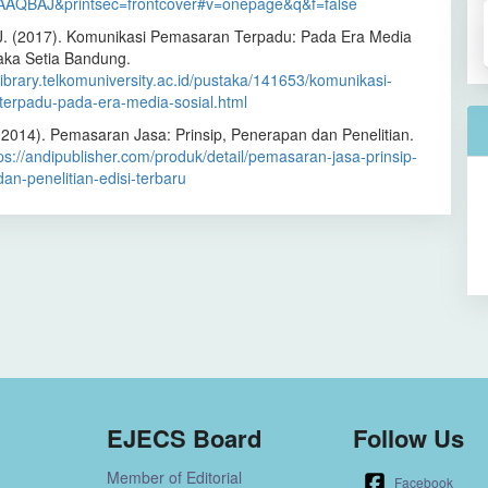
AQBAJ&printsec=frontcover#v=onepage&q&f=false
 J. (2017). Komunikasi Pemasaran Terpadu: Pada Era Media
taka Setia Bandung.
library.telkomuniversity.ac.id/pustaka/141653/komunikasi-
erpadu-pada-era-media-sosial.html
 (2014). Pemasaran Jasa: Prinsip, Penerapan dan Penelitian.
ps://andipublisher.com/produk/detail/pemasaran-jasa-prinsip-
an-penelitian-edisi-terbaru
EJECS Board
Follow Us
Member of Editorial
Facebook