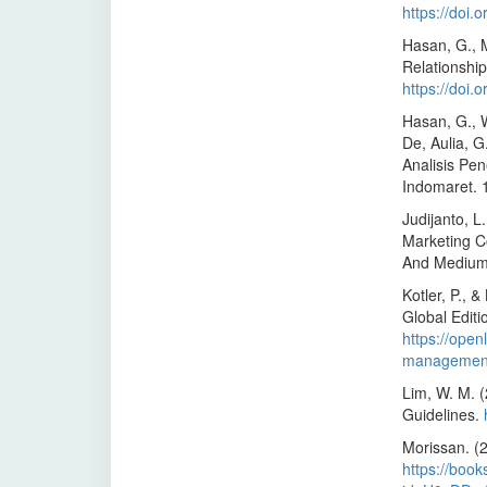
https://doi.
Hasan, G., M
Relationsh
https://doi.
Hasan, G., W
De, Aulia, G
Analisis Pe
Indomaret. 
Judijanto, L
Marketing C
And Medium 
Kotler, P., 
Global Editi
https://open
management-
Lim, W. M. 
Guidelines.
Morissan. (
https://book