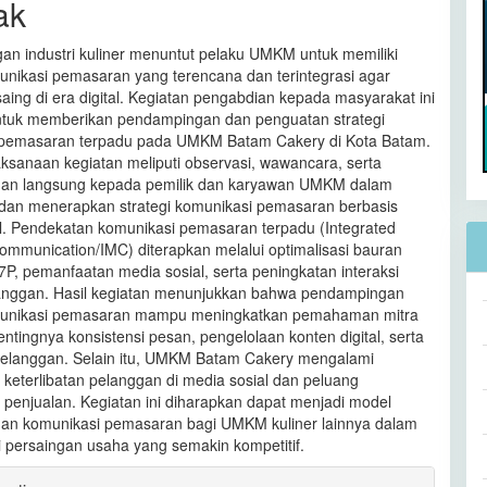
ak
n industri kuliner menuntut pelaku UMKM untuk memiliki
munikasi pemasaran yang terencana dan terintegrasi agar
ing di era digital. Kegiatan pengabdian kepada masyarakat ini
ntuk memberikan pendampingan dan penguatan strategi
 pemasaran terpadu pada UMKM Batam Cakery di Kota Batam.
ksanaan kegiatan meliputi observasi, wawancara, serta
an langsung kepada pemilik dan karyawan UMKM dalam
an menerapkan strategi komunikasi pemasaran berbasis
al. Pendekatan komunikasi pemasaran terpadu (Integrated
ommunication/IMC) diterapkan melalui optimalisasi bauran
P, pemanfaatan media sosial, serta peningkatan interaksi
anggan. Hasil kegiatan menunjukkan bahwa pendampingan
omunikasi pemasaran mampu meningkatkan pemahaman mitra
tingnya konsistensi pesan, pengelolaan konten digital, serta
elanggan. Selain itu, UMKM Batam Cakery mengalami
 keterlibatan pelanggan di media sosial dan peluang
 penjualan. Kegiatan ini diharapkan dapat menjadi model
an komunikasi pemasaran bagi UMKM kuliner lainnya dalam
persaingan usaha yang semakin kompetitif.
an