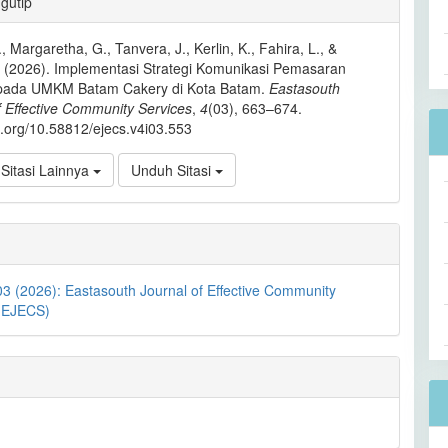
gutip
l
 Margaretha, G., Tanvera, J., Kerlin, K., Fahira, L., &
. (2026). Implementasi Strategi Komunikasi Pemasaran
pada UMKM Batam Cakery di Kota Batam.
Eastasouth
f Effective Community Services
,
4
(03), 663–674.
oi.org/10.58812/ejecs.v4i03.553
Sitasi Lainnya
Unduh Sitasi
03 (2026): Eastasouth Journal of Effective Community
 (EJECS)