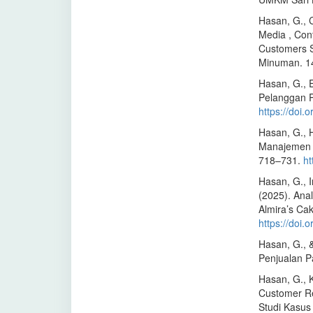
Hasan, G., C
Media , Cont
Customers S
Minuman. 14
Hasan, G., 
Pelanggan 
https://doi.
Hasan, G., H
Manajemen 
718–731.
ht
Hasan, G., I
(2025). An
Almira’s Ca
https://doi.
Hasan, G., 
Penjualan P
Hasan, G., K
Customer Re
Studi Kasus