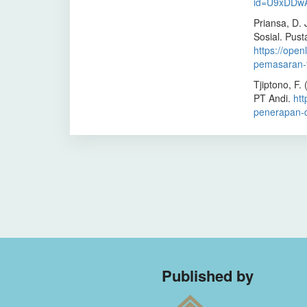
id=U9xDDwA
Priansa, D.
Sosial. Pus
https://open
pemasaran-t
Tjiptono, F.
PT Andi.
htt
penerapan-d
Published by