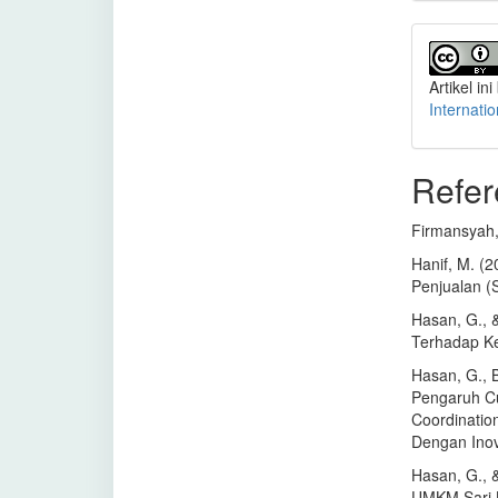
Artikel ini
Internati
Refer
Firmansyah,
Hanif, M. (
Penjualan (
Hasan, G., 
Terhadap K
Hasan, G., B
Pengaruh Cus
Coordinatio
Dengan Inov
Hasan, G., 
UMKM Sari L