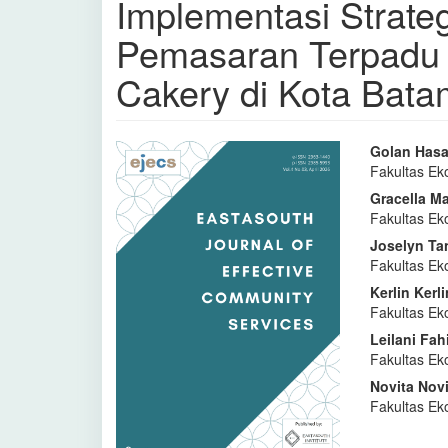
Implementasi Strate
Pemasaran Terpad
Cakery di Kota Bata
Bilah
Isi
Golan Has
Fakultas Ek
Samping
Artike
Gracella M
Artikel
Utam
Fakultas Ek
Joselyn Ta
Fakultas Ek
Kerlin Kerli
Fakultas Ek
Leilani Fah
Fakultas Ek
Novita Novi
Fakultas Ek