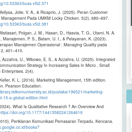
org/10.53363/buss.v5i2.371
ellysa, Jolie, V. A., & Ricaprio, J. (2025). Peran Customer
ip Management Pada UMKM Locky Chicken. 5(2), 680–697.
org/10.53363/buss.v5i2.381
istiasari, Polgan, J. M., Hasan, D., Hasvia, T. G., Utami, N. A.
., Manajemen, P. S., Batam, U. I., & Pelayanan, K. (2023).
nerapan Manajemen Operasional : Managing Quality pada
12, 401–410.
., Azzahra, U., Wibowo, E. S., & Azzahra, U. (2025). Integrated
ommunication Strategy In Increasing Sales In Micro , Small
Enterprises. 2(4).
& Keller, K. L. (2016). Marketing Management, 15th edition.
on. Pearson Education.
library.telkomuniversity.ac.id/pustaka/196521/marketing-
15-e-global-edition.html
(2024). What Is Qualitative Research ? An Overview And
https://doi.org/10.1177/14413582241264619
2010). Periklanan Komunikasi Pemasaran Terpadu. Kencana.
s.google.co.id/books?