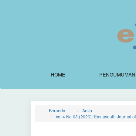
Navigasi
Utama
Isi
Utama
Bilah
Samping
HOME
PENGUMUMAN
Beranda
Arsip
Vol 4 No 03 (2026): Eastasouth Journal o