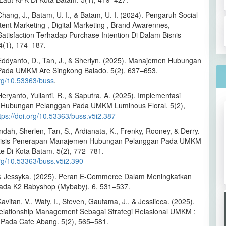
hang, J., Batam, U. I., & Batam, U. I. (2024). Pengaruh Social
ent Marketing , Digital Marketing , Brand Awarennes,
atisfaction Terhadap Purchase Intention Di Dalam Bisnis
(1), 174–187.
Eddyanto, D., Tan, J., & Sherlyn. (2025). Manajemen Hubungan
Pada UMKM Are Singkong Balado. 5(2), 637–653.
org/10.53363/buss
.
eryanto, Yulianti, R., & Saputra, A. (2025). Implementasi
Hubungan Pelanggan Pada UMKM Luminous Floral. 5(2),
tps://doi.org/10.53363/buss.v5i2.387
ndah, Sherlen, Tan, S., Ardianata, K., Frenky, Rooney, & Derry.
alisis Penerapan Manajemen Hubungan Pelanggan Pada UMKM
ke Di Kota Batam. 5(2), 772–781.
org/10.53363/buss.v5i2.390
& Jessyka. (2025). Peran E-Commerce Dalam Meningkatkan
ada K2 Babyshop (Mybaby). 6, 531–537.
avitan, V., Waty, I., Steven, Gautama, J., & Jesslieca. (2025).
lationship Management Sebagai Strategi Relasional UMKM :
 Pada Cafe Abang. 5(2), 565–581.