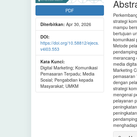
Abstr
PDF
Perkembanga
strategi ko
Diterbitkan:
Apr 30, 2026
mampu bersa
bertujuan u
DOI:
komunikasi
https://doi.org/10.58812/ejecs.
Metode pela
v4i03.553
pendamping
merancang d
Kata Kunci:
media digit
Digital Marketing; Komunikasi
Marketing C
Pemasaran Terpadu; Media
pemasaran 7
Sosial; Pengabdian kepada
dengan pel
Masyarakat; UMKM
strategi k
mengenai pen
pelayanan p
peningkatan
peningkatan
pendamping
menghadapi 
Rinci