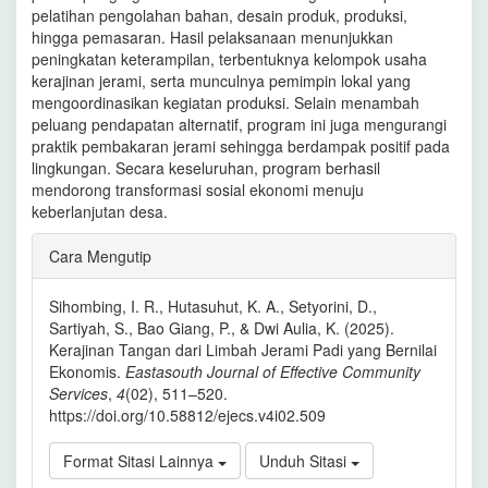
pelatihan pengolahan bahan, desain produk, produksi,
hingga pemasaran. Hasil pelaksanaan menunjukkan
peningkatan keterampilan, terbentuknya kelompok usaha
kerajinan jerami, serta munculnya pemimpin lokal yang
mengoordinasikan kegiatan produksi. Selain menambah
peluang pendapatan alternatif, program ini juga mengurangi
praktik pembakaran jerami sehingga berdampak positif pada
lingkungan. Secara keseluruhan, program berhasil
mendorong transformasi sosial ekonomi menuju
keberlanjutan desa.
Rincian
Cara Mengutip
Artikel
Sihombing, I. R., Hutasuhut, K. A., Setyorini, D.,
Sartiyah, S., Bao Giang, P., & Dwi Aulia, K. (2025).
Kerajinan Tangan dari Limbah Jerami Padi yang Bernilai
Ekonomis.
Eastasouth Journal of Effective Community
Services
,
4
(02), 511–520.
https://doi.org/10.58812/ejecs.v4i02.509
Format Sitasi Lainnya
Unduh Sitasi