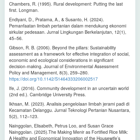
Chambers, R. (1995). Rural development: Putting the last
first. Longman.
Endiyani, D., Pratama, A., & Susanto, H. (2024).
Pemanfaatan limbah pertanian dalam mendukung ekonomi
sirkular pedesaan. Jurnal Lingkungan Berkelanjutan, 12(1),
45–56.
Gibson, R. B. (2006). Beyond the pillars: Sustainability
assessment as a framework for effective integration of social,
economic and ecological considerations in significant
decision-making. Journal of Environmental Assessment
Policy and Management, 8(3), 259–280.
https://doi.org/10.1142/S1464333206002517
Ife, J. (2016). Community development in an uncertain world
(2nd ed.). Cambridge University Press.
Ikhsan, M. (2023). Analisis pengelolaan limbah jerami padi di
Kecamatan Delanggu. Jurnal Teknologi Pertanian Nusantara,
5(2), 112–123.
Nainggolan, Elisabeth, Petrus Loo, and Susan Grace
Nainggolan. (2025).The Making Menir as Fortified Rice Milk:
A Healthy and Economical Innovation of the Housewife’s