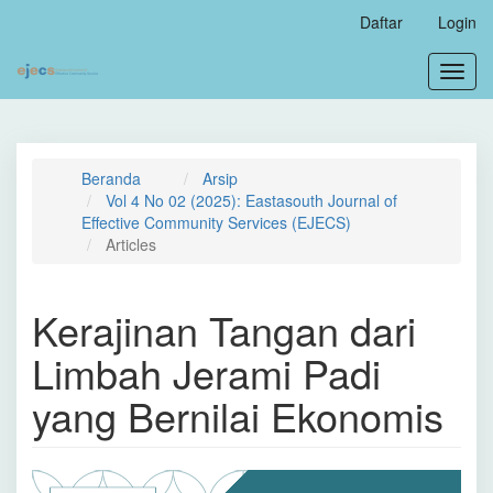
Navigasi
Daftar
Login
Utama
Isi
Toggl
Utama
navig
Bilah
Samping
Beranda
Arsip
Vol 4 No 02 (2025): Eastasouth Journal of
Effective Community Services (EJECS)
Articles
Kerajinan Tangan dari
Limbah Jerami Padi
yang Bernilai Ekonomis
Bilah