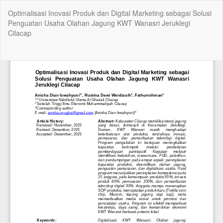
Kembali
Optimalisasi Inovasi Produk dan Digital Marketing sebagai Solusi
ke
Penguatan Usaha Olahan Jagung KWT Wanasri Jeruklegi
Rincian
Cilacap
Artikel
Un
Un
P