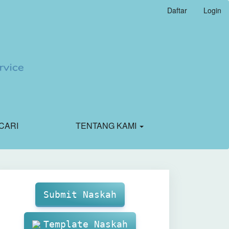
Daftar
Login
CARI
TENTANG KAMI
Make
Submission
Submit Naskah
Template Naskah