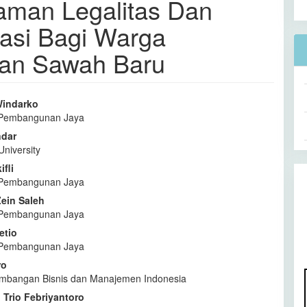
man Legalitas Dan
asi Bagi Warga
an Sawah Baru
Windarko
s Pembangunan Jaya
l
ndar
a
University
ifli
s Pembangunan Jaya
ein Saleh
s Pembangunan Jaya
etio
s Pembangunan Jaya
ro
mbangan Bisnis dan Manajemen Indonesia
rio Febriyantoro