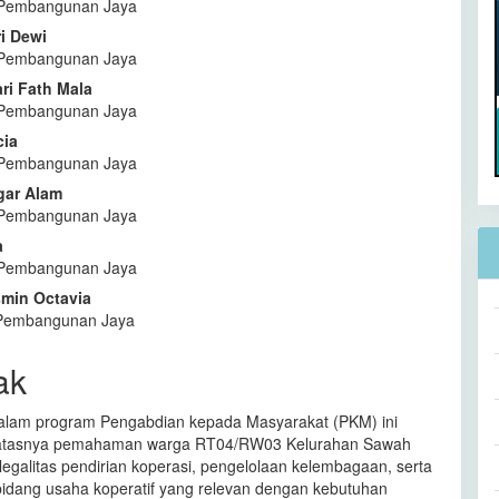
s Pembangunan Jaya
i Dewi
s Pembangunan Jaya
ri Fath Mala
s Pembangunan Jaya
cia
s Pembangunan Jaya
gar Alam
s Pembangunan Jaya
a
s Pembangunan Jaya
smin Octavia
s Pembangunan Jaya
ak
alam program Pengabdian kepada Masyarakat (PKM) ini
batasnya pemahaman warga RT04/RW03 Kelurahan Sawah
 legalitas pendirian koperasi, pengelolaan kelembagaan, serta
idang usaha koperatif yang relevan dengan kebutuhan