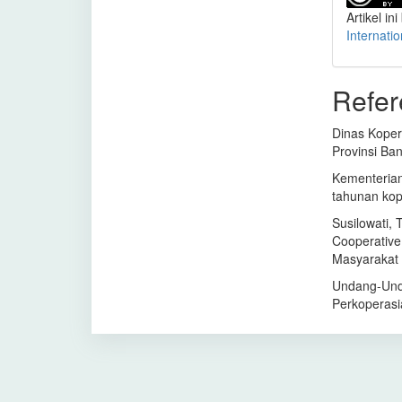
Artikel ini
Internati
Refer
Dinas Kopera
Provinsi Ba
Kementerian
tahunan ko
Susilowati, 
Cooperative
Masyarakat 
Undang-Und
Perkoperasi