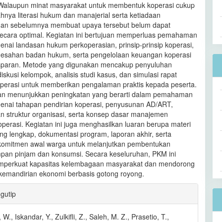
Walaupun minat masyarakat untuk membentuk koperasi cukup
ahnya literasi hukum dan manajerial serta ketiadaan
an sebelumnya membuat upaya tersebut belum dapat
secara optimal. Kegiatan ini bertujuan memperluas pemahaman
nai landasan hukum perkoperasian, prinsip-prinsip koperasi,
esahan badan hukum, serta pengelolaan keuangan koperasi
sparan. Metode yang digunakan mencakup penyuluhan
, diskusi kelompok, analisis studi kasus, dan simulasi rapat
operasi untuk memberikan pengalaman praktis kepada peserta.
tan menunjukkan peningkatan yang berarti dalam pemahaman
nai tahapan pendirian koperasi, penyusunan AD/ART,
 struktur organisasi, serta konsep dasar manajemen
perasi. Kegiatan ini juga menghasilkan luaran berupa materi
ang lengkap, dokumentasi program, laporan akhir, serta
komitmen awal warga untuk melanjutkan pembentukan
mpan pinjam dan konsumsi. Secara keseluruhan, PKM ini
emperkuat kapasitas kelembagaan masyarakat dan mendorong
emandirian ekonomi berbasis gotong royong.
an
gutip
l
W., Iskandar, Y., Zulkifli, Z., Saleh, M. Z., Prasetio, T.,