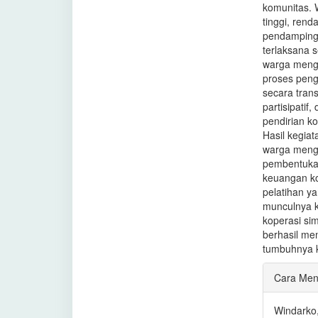
komunitas. 
tinggi, rend
pendamping
terlaksana 
warga menge
proses peng
secara tran
partisipatif
pendirian k
Hasil kegia
warga menge
pembentukan
keuangan ko
pelatihan y
munculnya 
koperasi si
berhasil m
tumbuhnya k
Rinci
Cara Men
Artike
Windarko, 