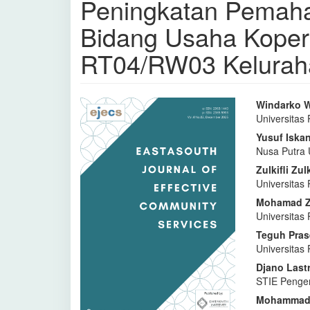
Peningkatan Pemaha
Bidang Usaha Koper
RT04/RW03 Kelurah
Bilah
Isi
Windarko 
Universita
Samping
Artike
Yusuf Iska
Artikel
Utam
Nusa Putra 
Zulkifli Zulk
Universita
Mohamad Z
Universita
Teguh Pras
Universita
Djano Last
STIE Penge
Mohammad T