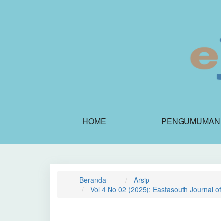
Navigasi
Utama
Isi
Utama
Bilah
Samping
HOME
PENGUMUMAN
Beranda
Arsip
Vol 4 No 02 (2025): Eastasouth Journal o