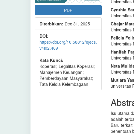
Universita
Cynthia Sar
PDF
Universita
Diterbitkan:
Dec 31, 2025
Chajar Mata
Universita
DOI:
Felicia Feli
https://doi.org/10.58812/ejecs.
Universita
v4i02.469
Hanifah Pa
Universita
Kata Kunci:
Neta Mulid
Koperasi; Legalitas Koperasi;
Universita
Manajemen Keuangan;
Pemberdayaan Masyarakat;
Mutiara Ya
Tata Kelola Kelembagaan
universita
Abstr
Isu utama d
adalah ter
Baru terkait
penentuan b