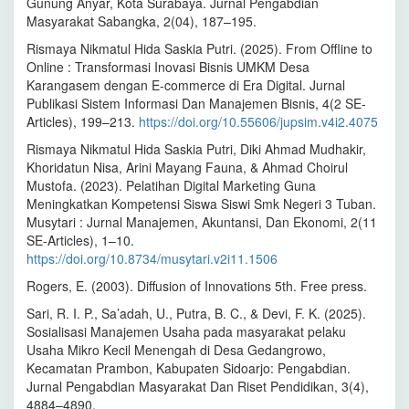
Gunung Anyar, Kota Surabaya. Jurnal Pengabdian
Masyarakat Sabangka, 2(04), 187–195.
Rismaya Nikmatul Hida Saskia Putri. (2025). From Offline to
Online : Transformasi Inovasi Bisnis UMKM Desa
Karangasem dengan E-commerce di Era Digital. Jurnal
Publikasi Sistem Informasi Dan Manajemen Bisnis, 4(2 SE-
Articles), 199–213.
https://doi.org/10.55606/jupsim.v4i2.4075
Rismaya Nikmatul Hida Saskia Putri, Diki Ahmad Mudhakir,
Khoridatun Nisa, Arini Mayang Fauna, & Ahmad Choirul
Mustofa. (2023). Pelatihan Digital Marketing Guna
Meningkatkan Kompetensi Siswa Siswi Smk Negeri 3 Tuban.
Musytari : Jurnal Manajemen, Akuntansi, Dan Ekonomi, 2(11
SE-Articles), 1–10.
https://doi.org/10.8734/musytari.v2i11.1506
Rogers, E. (2003). Diffusion of Innovations 5th. Free press.
Sari, R. I. P., Sa’adah, U., Putra, B. C., & Devi, F. K. (2025).
Sosialisasi Manajemen Usaha pada masyarakat pelaku
Usaha Mikro Kecil Menengah di Desa Gedangrowo,
Kecamatan Prambon, Kabupaten Sidoarjo: Pengabdian.
Jurnal Pengabdian Masyarakat Dan Riset Pendidikan, 3(4),
4884–4890.