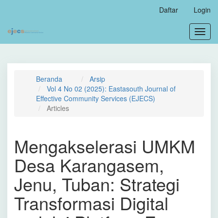
Navigasi
Daftar
Login
Utama
Isi
Toggl
Utama
navig
Bilah
Samping
Beranda
Arsip
Vol 4 No 02 (2025): Eastasouth Journal of
Effective Community Services (EJECS)
Articles
Mengakselerasi UMKM
Desa Karangasem,
Jenu, Tuban: Strategi
Transformasi Digital