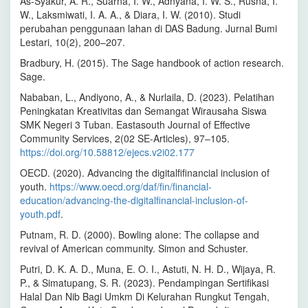
As-Syakur, A. R., Suarna, I. W., Adnyana, I. W. S., Rusna, I.
W., Laksmiwati, I. A. A., & Diara, I. W. (2010). Studi
perubahan penggunaan lahan di DAS Badung. Jurnal Bumi
Lestari, 10(2), 200–207.
Bradbury, H. (2015). The Sage handbook of action research.
Sage.
Nababan, L., Andiyono, A., & Nurlaila, D. (2023). Pelatihan
Peningkatan Kreativitas dan Semangat Wirausaha Siswa
SMK Negeri 3 Tuban. Eastasouth Journal of Effective
Community Services, 2(02 SE-Articles), 97–105.
https://doi.org/10.58812/ejecs.v2i02.177
OECD. (2020). Advancing the digitalfifinancial inclusion of
youth.
https://www.oecd.org/daf/fin/financial-
education/advancing-the-digitalfinancial-inclusion-of-
youth.pdf
.
Putnam, R. D. (2000). Bowling alone: The collapse and
revival of American community. Simon and Schuster.
Putri, D. K. A. D., Muna, E. O. I., Astuti, N. H. D., Wijaya, R.
P., & Simatupang, S. R. (2023). Pendampingan Sertifikasi
Halal Dan Nib Bagi Umkm Di Kelurahan Rungkut Tengah,