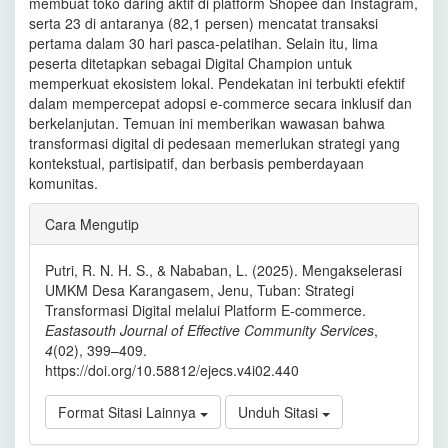
membuat toko daring aktif di platform Shopee dan Instagram,
serta 23 di antaranya (82,1 persen) mencatat transaksi
pertama dalam 30 hari pasca-pelatihan. Selain itu, lima
peserta ditetapkan sebagai Digital Champion untuk
memperkuat ekosistem lokal. Pendekatan ini terbukti efektif
dalam mempercepat adopsi e-commerce secara inklusif dan
berkelanjutan. Temuan ini memberikan wawasan bahwa
transformasi digital di pedesaan memerlukan strategi yang
kontekstual, partisipatif, dan berbasis pemberdayaan
komunitas.
Rincian
Cara Mengutip
Artikel
Putri, R. N. H. S., & Nababan, L. (2025). Mengakselerasi
UMKM Desa Karangasem, Jenu, Tuban: Strategi
Transformasi Digital melalui Platform E-commerce.
Eastasouth Journal of Effective Community Services
,
4
(02), 399–409.
https://doi.org/10.58812/ejecs.v4i02.440
Format Sitasi Lainnya
Unduh Sitasi