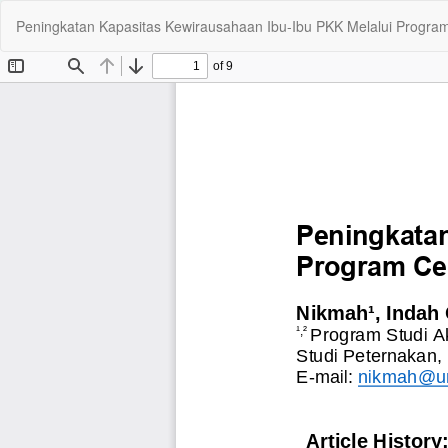
Kembali
Peningkatan Kapasitas Kewirausahaan Ibu-Ibu PKK Melalui Progra
ke
Rincian
Artikel