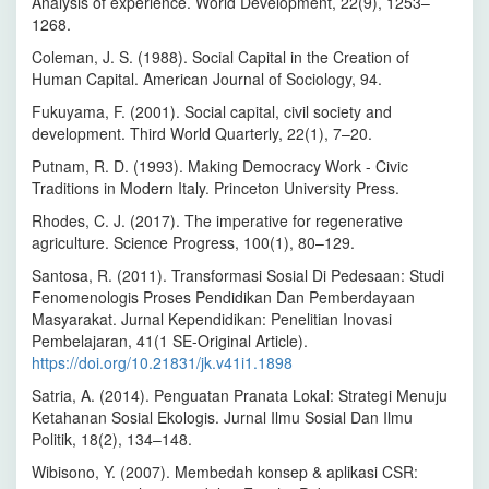
Analysis of experience. World Development, 22(9), 1253–
1268.
Coleman, J. S. (1988). Social Capital in the Creation of
Human Capital. American Journal of Sociology, 94.
Fukuyama, F. (2001). Social capital, civil society and
development. Third World Quarterly, 22(1), 7–20.
Putnam, R. D. (1993). Making Democracy Work - Civic
Traditions in Modern Italy. Princeton University Press.
Rhodes, C. J. (2017). The imperative for regenerative
agriculture. Science Progress, 100(1), 80–129.
Santosa, R. (2011). Transformasi Sosial Di Pedesaan: Studi
Fenomenologis Proses Pendidikan Dan Pemberdayaan
Masyarakat. Jurnal Kependidikan: Penelitian Inovasi
Pembelajaran, 41(1 SE-Original Article).
https://doi.org/10.21831/jk.v41i1.1898
Satria, A. (2014). Penguatan Pranata Lokal: Strategi Menuju
Ketahanan Sosial Ekologis. Jurnal Ilmu Sosial Dan Ilmu
Politik, 18(2), 134–148.
Wibisono, Y. (2007). Membedah konsep & aplikasi CSR: