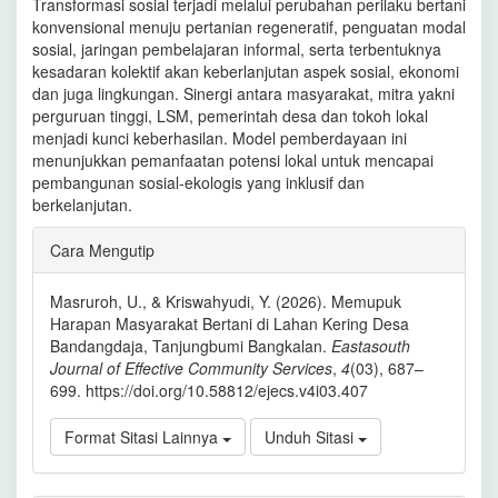
Transformasi sosial terjadi melalui perubahan perilaku bertani
konvensional menuju pertanian regeneratif, penguatan modal
sosial, jaringan pembelajaran informal, serta terbentuknya
kesadaran kolektif akan keberlanjutan aspek sosial, ekonomi
dan juga lingkungan. Sinergi antara masyarakat, mitra yakni
perguruan tinggi, LSM, pemerintah desa dan tokoh lokal
menjadi kunci keberhasilan. Model pemberdayaan ini
menunjukkan pemanfaatan potensi lokal untuk mencapai
pembangunan sosial-ekologis yang inklusif dan
berkelanjutan.
Rincian
Cara Mengutip
Artikel
Masruroh, U., & Kriswahyudi, Y. (2026). Memupuk
Harapan Masyarakat Bertani di Lahan Kering Desa
Bandangdaja, Tanjungbumi Bangkalan.
Eastasouth
Journal of Effective Community Services
,
4
(03), 687–
699. https://doi.org/10.58812/ejecs.v4i03.407
Format Sitasi Lainnya
Unduh Sitasi