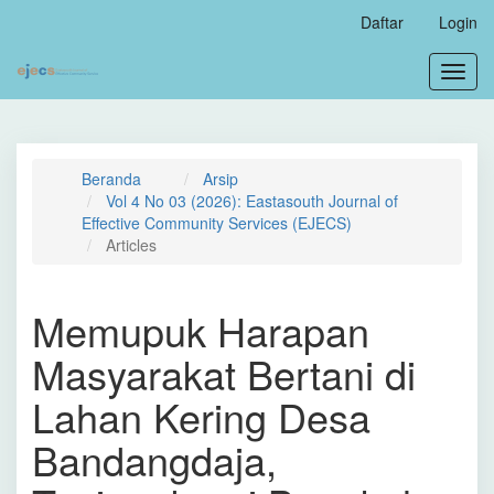
Navigasi
Daftar
Login
Utama
Isi
Toggl
Utama
navig
Bilah
Samping
Beranda
Arsip
Vol 4 No 03 (2026): Eastasouth Journal of
Effective Community Services (EJECS)
Articles
Memupuk Harapan
Masyarakat Bertani di
Lahan Kering Desa
Bandangdaja,