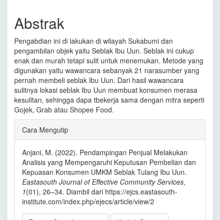
Artikel
Utama
Abstrak
Pengabdian ini di lakukan di wilayah Sukabumi dan
pengambilan objek yaitu Seblak Ibu Uun. Seblak ini cukup
enak dan murah tetapi sulit untuk menemukan. Metode yang
digunakan yaitu wawancara sebanyak 21 narasumber yang
pernah membeli seblak Ibu Uun. Dari hasil wawancara
sulitnya lokasi seblak Ibu Uun membuat konsumen merasa
kesulitan, sehingga dapa tbekerja sama dengan mitra seperti
Gojek, Grab atau Shopee Food.
Rincian
Cara Mengutip
Artikel
Anjani, M. (2022). Pendampingan Penjual Melakukan
Analisis yang Mempengaruhi Keputusan Pembelian dan
Kepuasan Konsumen UMKM Seblak Tulang Ibu Uun.
Eastasouth Journal of Effective Community Services
,
1
(01), 26–34. Diambil dari https://ejcs.eastasouth-
institute.com/index.php/ejecs/article/view/2