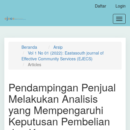
Navigasi
Daftar
Login
Utama
Isi
Toggl
Utama
navig
Bilah
Samping
Beranda
Arsip
Vol 1 No 01 (2022): Eastasouth journal of
Effective Community Services (EJECS)
Articles
Pendampingan Penjual
Melakukan Analisis
yang Mempengaruhi
Keputusan Pembelian