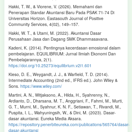
Hakki, T. W., & Viorene, V. (2026). Memahami dan
Penerapan Standar Akuntansi Baru Pada PSAK 71-74 Di
Universitas Horizon. Eastasouth Journal of Positive
Community Services, 4(02), 149–157.
Hakki, W. T., & Utami, M. (2022). Akuntansi Dasar
Perusahaan Jasa dan Dagang SMK Dhammasavana.
Kadeni, K. (2014). Pentingnya kecerdasan emosional dalam
pembelajaran. EQUILIBRIUM: Jurnal Ilmiah Ekonomi Dan
Pembelajarannya, 2(1).
https://doi.org/10.25273/equilibrium.v2i1.601
Kieso, D. E., Weygandt, J. J., & Warfield, T. D. (2014).
Intermediate Accounting (2nd ed., IFRS ed.). John Wiley &
Sons.
https://www.wiley.com/
Martini, A. N., Witjaksono, A., Hilda, H., Syahrenny, N.,
Ardianto, D., Dharsana, M. T., Anggriani, F., Fahmi, M., Murti,
G. T., Murni, M., Syahnur, K. N. F., Setiawan, T., Rivandi, M.,
Puspita, I. L., Wahyuningsih, W., & Dini, M. (2023). Dasar-
dasar akuntansi. Eureka Media Aksara.
https://repository.penerbiteureka.com/publications/565764/dasar-
dasar-akuntansi