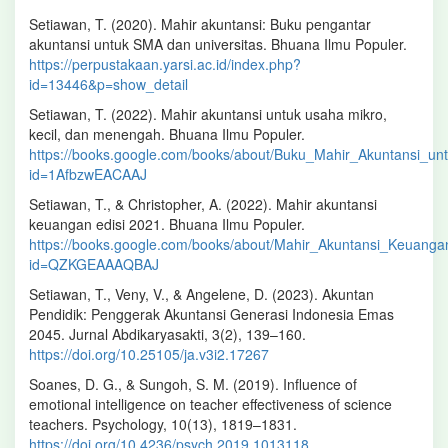
Setiawan, T. (2020). Mahir akuntansi: Buku pengantar
akuntansi untuk SMA dan universitas. Bhuana Ilmu Populer.
https://perpustakaan.yarsi.ac.id/index.php?
id=13446&p=show_detail
Setiawan, T. (2022). Mahir akuntansi untuk usaha mikro,
kecil, dan menengah. Bhuana Ilmu Populer.
https://books.google.com/books/about/Buku_Mahir_Akuntansi_u
id=1AfbzwEACAAJ
Setiawan, T., & Christopher, A. (2022). Mahir akuntansi
keuangan edisi 2021. Bhuana Ilmu Populer.
https://books.google.com/books/about/Mahir_Akuntansi_Keuanga
id=QZKGEAAAQBAJ
Setiawan, T., Veny, V., & Angelene, D. (2023). Akuntan
Pendidik: Penggerak Akuntansi Generasi Indonesia Emas
2045. Jurnal Abdikaryasakti, 3(2), 139–160.
https://doi.org/10.25105/ja.v3i2.17267
Soanes, D. G., & Sungoh, S. M. (2019). Influence of
emotional intelligence on teacher effectiveness of science
teachers. Psychology, 10(13), 1819–1831.
https://doi.org/10.4236/psych.2019.1013118