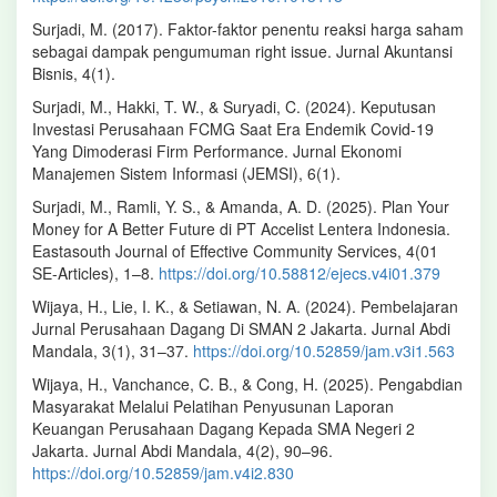
Surjadi, M. (2017). Faktor-faktor penentu reaksi harga saham
sebagai dampak pengumuman right issue. Jurnal Akuntansi
Bisnis, 4(1).
Surjadi, M., Hakki, T. W., & Suryadi, C. (2024). Keputusan
Investasi Perusahaan FCMG Saat Era Endemik Covid-19
Yang Dimoderasi Firm Performance. Jurnal Ekonomi
Manajemen Sistem Informasi (JEMSI), 6(1).
Surjadi, M., Ramli, Y. S., & Amanda, A. D. (2025). Plan Your
Money for A Better Future di PT Accelist Lentera Indonesia.
Eastasouth Journal of Effective Community Services, 4(01
SE-Articles), 1–8.
https://doi.org/10.58812/ejecs.v4i01.379
Wijaya, H., Lie, I. K., & Setiawan, N. A. (2024). Pembelajaran
Jurnal Perusahaan Dagang Di SMAN 2 Jakarta. Jurnal Abdi
Mandala, 3(1), 31–37.
https://doi.org/10.52859/jam.v3i1.563
Wijaya, H., Vanchance, C. B., & Cong, H. (2025). Pengabdian
Masyarakat Melalui Pelatihan Penyusunan Laporan
Keuangan Perusahaan Dagang Kepada SMA Negeri 2
Jakarta. Jurnal Abdi Mandala, 4(2), 90–96.
https://doi.org/10.52859/jam.v4i2.830