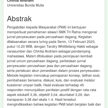
Chintia Andriani
Utama
Universitas Bunda Mulia
Abstrak
Pengabdian kepada Masyarakat (PkM) ini bertujuan
memperkuat pemahaman siswa/i SMK Tri Ratna mengenai
jurnal penyesuaian pada perusahaan dagang. Kegiatan
dilaksanakan secara luring pada Senin, 13 Februari 2023,
pukul 10.20 WIB, dengan Tandry Whittleliang Hakki sebagai
narasumber dan Chintia Andriani sebagai pendamping
mahasiswa. Materi difokuskan pada peninjauan kembali
jurnal umum perusahaan dagang, perbedaan jurnal
penyesuaian perusahaan jasa dan perusahaan dagang,
serta perlakuan akun persediaan dalam proses penyesuaian.
Metode kegiatan mencakup pemaparan konsep, latihan soal,
pembahasan bersama, diskusi, kuis, dan evaluasi melalui
kuesioner umpan balik. Hasil evaluasi terhadap 45
responden menunjukkan penilaian positif dengan rata-rata
aspek edukatif 3,36, objektif 3,04, akuntabel 3,29, dan
transparan 3,38 dari skala 1-4. Hasil tersebut
mengindikasikan bahwa kegiatan PkM telah berjalan baik dan