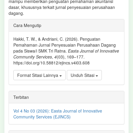
mampu memberikan penguatan pemahaman akuntansi
dasar, khususnya terkait jurnal penyesuaian perusahaan
dagang.
Rincian
Cara Mengutip
Artikel
Hakki, T. W., & Andriani, C. (2026). Penguatan
Pemahaman Jurnal Penyesuaian Perusahaan Dagang
pada Siswa/i SMK Tri Ratna.
Easta Journal of Innovative
Community Services
,
4
(03), 169–177.
https://doi.org/10.58812/ejincs.v4i03.608
Format Sitasi Lainnya
Unduh Sitasi
Terbitan
Vol 4 No 03 (2026): Easta Journal of Innovative
Community Services (EJINCS)