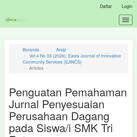
Navigasi
Daftar
Login
Utama
Isi
Toggl
Utama
navig
Bilah
Samping
Beranda
Arsip
Vol 4 No 03 (2026): Easta Journal of Innovative
Community Services (EJINCS)
Articles
Penguatan Pemahaman
Jurnal Penyesuaian
Perusahaan Dagang
pada Siswa/i SMK Tri