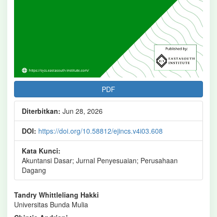
PDF
Diterbitkan:
Jun 28, 2026
DOI:
https://doi.org/10.58812/ejincs.v4i03.608
Kata Kunci:
Akuntansi Dasar; Jurnal Penyesuaian; Perusahaan
Dagang
Isi
Tandry Whittleliang Hakki
Universitas Bunda Mulia
Artikel