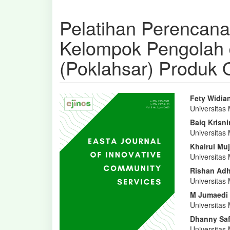
Pelatihan Perencan
Kelompok Pengolah
(Poklahsar) Produk 
Bilah
Isi
Fety Widian
Universitas
Samping
Artike
Baiq Krisni
Artikel
Utam
Universitas
Khairul Muj
Universitas
Rishan Ad
Universitas
M Jumaedi
Universitas
Dhanny Safi
Universitas