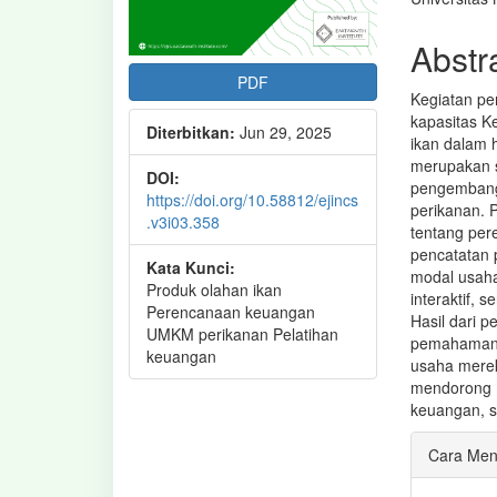
Abstr
PDF
Kegiatan pe
kapasitas K
Diterbitkan:
Jun 29, 2025
ikan dalam
merupakan s
DOI:
pengembanga
https://doi.org/10.58812/ejincs
perikanan. 
.v3i03.358
tentang per
pencatatan 
Kata Kunci:
modal usaha
Produk olahan ikan
interaktif,
Perencanaan keuangan
Hasil dari 
UMKM perikanan Pelatihan
pemahaman 
keuangan
usaha mereka
mendorong P
keuangan, 
Rinci
Cara Men
Artike