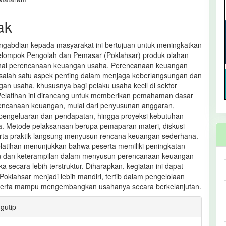
ak
ngabdian kepada masyarakat ini bertujuan untuk meningkatkan
elompok Pengolah dan Pemasar (Poklahsar) produk olahan
 hal perencanaan keuangan usaha. Perencanaan keuangan
alah satu aspek penting dalam menjaga keberlangsungan dan
n usaha, khususnya bagi pelaku usaha kecil di sektor
Pelatihan ini dirancang untuk memberikan pemahaman dasar
encanaan keuangan, mulai dari penyusunan anggaran,
pengeluaran dan pendapatan, hingga proyeksi kebutuhan
. Metode pelaksanaan berupa pemaparan materi, diskusi
 serta praktik langsung menyusun rencana keuangan sederhana.
pelatihan menunjukkan bahwa peserta memiliki peningkatan
dan keterampilan dalam menyusun perencanaan keuangan
 secara lebih terstruktur. Diharapkan, kegiatan ini dapat
oklahsar menjadi lebih mandiri, tertib dalam pengelolaan
serta mampu mengembangkan usahanya secara berkelanjutan.
an
gutip
l