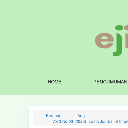
Navigasi
Utama
Isi
Utama
Bilah
Samping
HOME
PENGUMUMAN
Beranda
Arsip
Vol 3 No 03 (2025): Easta Journal of Inn