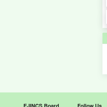
EJINCS Board
Follow Us