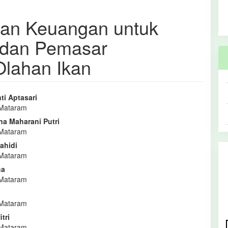
aan Keuangan untuk
 dan Pemasar
Olahan Ikan
ti Aptasari
 Mataram
l
na Maharani Putri
a
 Mataram
ahidi
 Mataram
ha
 Mataram
 Mataram
tri
 Mataram