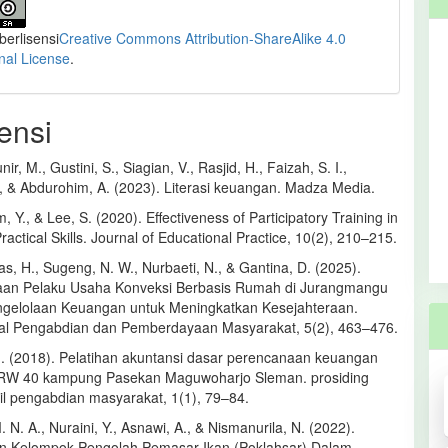
 berlisensi
Creative Commons Attribution-ShareAlike 4.0
onal License
.
ensi
nir, M., Gustini, S., Siagian, V., Rasjid, H., Faizah, S. I.,
., & Abdurohim, A. (2023). Literasi keuangan. Madza Media.
m, Y., & Lee, S. (2020). Effectiveness of Participatory Training in
actical Skills. Journal of Educational Practice, 10(2), 210–215.
s, H., Sugeng, N. W., Nurbaeti, N., & Gantina, D. (2025).
an Pelaku Usaha Konveksi Berbasis Rumah di Jurangmangu
gelolaan Keuangan untuk Meningkatkan Kesejahteraan.
al Pengabdian dan Pemberdayaan Masyarakat, 5(2), 463–476.
 I. (2018). Pelatihan akuntansi dasar perencanaan keuangan
i RW 40 kampung Pasekan Maguwoharjo Sleman. prosiding
il pengabdian masyarakat, 1(1), 79–84.
 N. A., Nuraini, Y., Asnawi, A., & Nismanurila, N. (2022).
 Kelompok Pengolah Pemasar Ikan (Poklahsar) Dalam