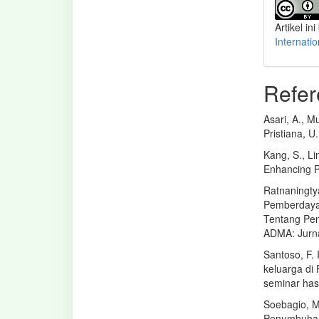
Artikel ini
Internati
Refer
Asari, A., Mu
Pristiana, U
Kang, S., Li
Enhancing Pr
Ratnaningtya
Pemberdaya
Tentang Pen
ADMA: Jurn
Santoso, F.
keluarga d
seminar has
Soebagio, M.
Penumbuhan