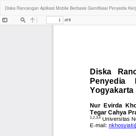
Kembali
Diska Rancangan Aplikasi Mobile Berbasis Gamifikasi Penyedia Kerj
ke
Rincian
Artikel