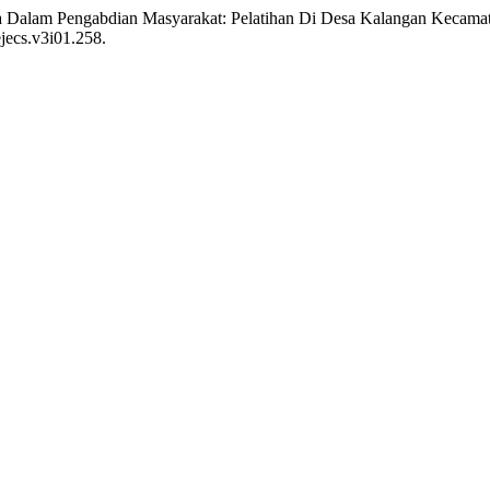
da Dalam Pengabdian Masyarakat: Pelatihan Di Desa Kalangan Keca
ejecs.v3i01.258.