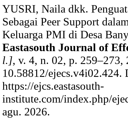
YUSRI, Naila dkk. Penguat
Sebagai Peer Support dala
Keluarga PMI di Desa Bany
Eastasouth Journal of Ef
l.]
, v. 4, n. 02, p. 259–273
10.58812/ejecs.v4i02.424. 
https://ejcs.eastasouth-
institute.com/index.php/eje
agu. 2026.