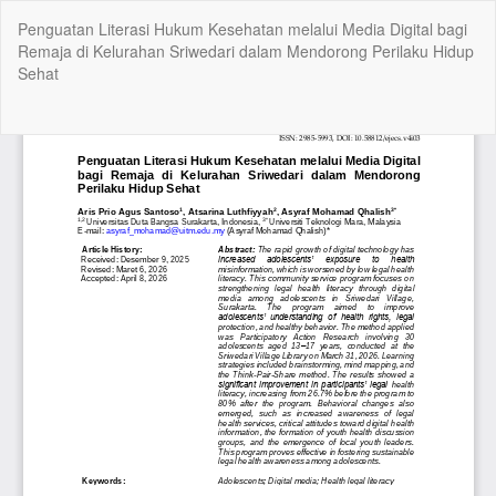
Kembali
Penguatan Literasi Hukum Kesehatan melalui Media Digital bagi
ke
Remaja di Kelurahan Sriwedari dalam Mendorong Perilaku Hidup
Rincian
Sehat
Artikel
Un
Un
P